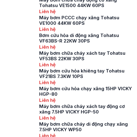
máy bơm nước lâu đời
Tohatsu VE1500 44KW 60PS
được thành lập tại
Liên hệ
Nhật Bản vào năm
Máy bơm PCCC chạy xăng Tohatsu
1912. Các sản phẩm
VE1000 44KW 60PS
máy bơm nước của
Liên hệ
Ebara được […]
Bơm cứu hỏa di động xăng Tohatsu
VF63BS-R 22KW 30PS
Liên hệ
Máy bơm chữa cháy xách tay Tohatsu
VF53BS 22KW 30PS
Liên hệ
Máy bơm cứu hỏa khiêng tay Tohatsu
VF21BS 7.3KW 10PS
Liên hệ
Máy bơm cứu hỏa chạy xăng 15HP VICKY
HGP-80
Liên hệ
Máy bơm chữa cháy xách tay động cơ
xăng 7.5HP VICKY HGP-50
Liên hệ
Máy bơm chữa cháy di động chạy xăng
7.5HP VICKY WP50
Liên hệ