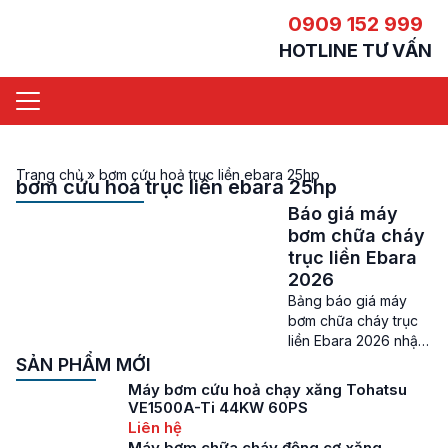
0909 152 999
HOTLINE TƯ VẤN
Trang chủ
»
bơm cứu hoả trục liền ebara 25hp
bơm cứu hoả trục liền ebara 25hp
Báo giá máy
bơm chữa cháy
trục liền Ebara
2026
Bảng báo giá máy
bơm chữa cháy trục
liền Ebara 2026 nhập
khẩu chính hãng từ
SẢN PHẨM MỚI
Italy Giá máy bơm
Máy bơm cứu hoả chạy xăng Tohatsu
chữa cháy trục liền
VE1500A-Ti 44KW 60PS
Ebara – Ebara là một
Liên hệ
trong những hãng
Máy bơm chữa cháy động cơ xăng