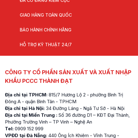
ĐÃ CÓ ĐĂNG KIỂM CỤC
GIAO HÀNG TOÀN QUỐC
BẢO HÀNH CHÍNH HÃNG
HỖ TRỢ KỸ THUẬT 24/7
CÔNG TY CỔ PHẦN SẢN XUẤT VÀ XUẤT NHẬP
KHẨU PCCC THÀNH ĐẠT
Địa chỉ tại TPHCM:
815/7 Hương Lộ 2 - phường Bình Trị
Đông A - quận Bình Tân - TPHCM
Địa chỉ tại Hà Nội:
34 Đường Láng - Ngã Tư Sở - Hà Nội
Địa chỉ tại Miền Trung :
Số 36 đường D1 – KĐT Đại Thành,
Phường Trường Vinh – TP Vinh – Nghệ An
Tel:
0909 152 999
VPĐD tại Đà Nẵng:
440 Ông Ích Khiêm - Vĩnh Trung -