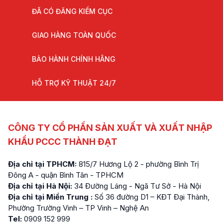
ĐÃ CÓ ĐĂNG KIỂM CỤC
GIAO HÀNG TOÀN QUỐC
BẢO HÀNH CHÍNH HÃNG
HỖ TRỢ KỸ THUẬT 24/7
CÔNG TY CỔ PHẦN SẢN XUẤT VÀ XUẤT NHẬP
KHẨU PCCC THÀNH ĐẠT
Địa chỉ tại TPHCM:
815/7 Hương Lộ 2 - phường Bình Trị
Đông A - quận Bình Tân - TPHCM
Địa chỉ tại Hà Nội:
34 Đường Láng - Ngã Tư Sở - Hà Nội
Địa chỉ tại Miền Trung :
Số 36 đường D1 – KĐT Đại Thành,
Phường Trường Vinh – TP Vinh – Nghệ An
Tel:
0909 152 999