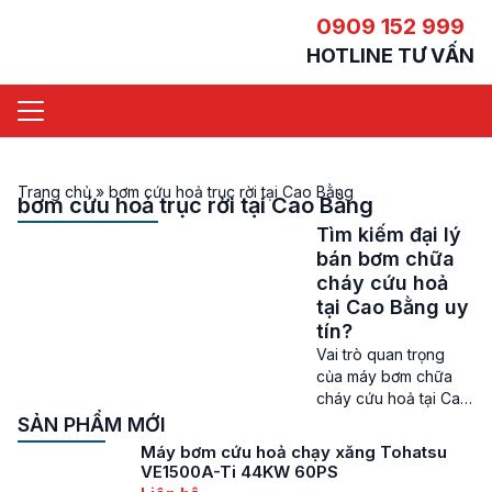
0909 152 999
HOTLINE TƯ VẤN
Trang chủ
»
bơm cứu hoả trục rời tại Cao Bằng
bơm cứu hoả trục rời tại Cao Bằng
Tìm kiếm đại lý
bán bơm chữa
cháy cứu hoả
tại Cao Bằng uy
tín?
Vai trò quan trọng
của máy bơm chữa
cháy cứu hoả tại Cao
Bằng Bơm chữa cháy
SẢN PHẨM MỚI
cứu hoả tại Cao Bằng
Máy bơm cứu hoả chạy xăng Tohatsu
– Tại tỉnh miền núi
VE1500A-Ti 44KW 60PS
Cao Bằng, sự phát