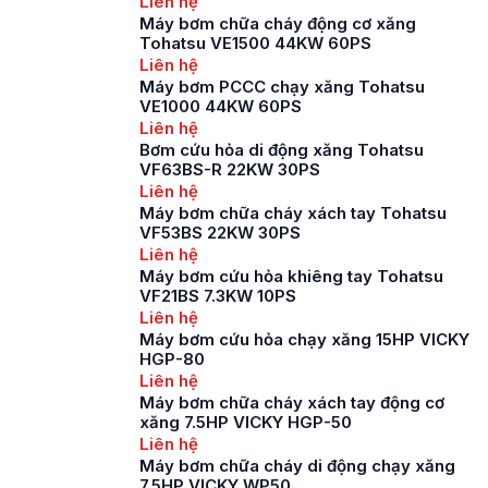
Liên hệ
triển mạnh mẽ về kinh
Máy bơm chữa cháy động cơ xăng
tế và cơ sở hạ tầng
Tohatsu VE1500 44KW 60PS
cũng như mật độ dân
Liên hệ
cư đông đúc đang
Máy bơm PCCC chạy xăng Tohatsu
đặt ra những thách
VE1000 44KW 60PS
[…]
Liên hệ
Bơm cứu hỏa di động xăng Tohatsu
VF63BS-R 22KW 30PS
Liên hệ
Máy bơm chữa cháy xách tay Tohatsu
VF53BS 22KW 30PS
Liên hệ
Máy bơm cứu hỏa khiêng tay Tohatsu
VF21BS 7.3KW 10PS
Liên hệ
Máy bơm cứu hỏa chạy xăng 15HP VICKY
HGP-80
Liên hệ
Máy bơm chữa cháy xách tay động cơ
xăng 7.5HP VICKY HGP-50
Liên hệ
Máy bơm chữa cháy di động chạy xăng
7.5HP VICKY WP50