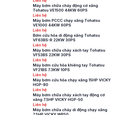
Liên hệ
tỉnh thành phố thuộc
Máy bơm chữa cháy động cơ xăng
vào vùng kinh tế
Tohatsu VE1500 44KW 60PS
trọng điểm Bắc Bộ,
Liên hệ
với ngày càng nhiều
Máy bơm PCCC chạy xăng Tohatsu
các khu công nghiệp,
VE1000 44KW 60PS
khu đô thị và […]
Liên hệ
Bơm cứu hỏa di động xăng Tohatsu
VF63BS-R 22KW 30PS
Liên hệ
Máy bơm chữa cháy xách tay Tohatsu
VF53BS 22KW 30PS
Liên hệ
Máy bơm cứu hỏa khiêng tay Tohatsu
VF21BS 7.3KW 10PS
Liên hệ
Máy bơm cứu hỏa chạy xăng 15HP VICKY
HGP-80
Liên hệ
Máy bơm chữa cháy xách tay động cơ
xăng 7.5HP VICKY HGP-50
Liên hệ
Máy bơm chữa cháy di động chạy xăng
7.5HP VICKY WP50