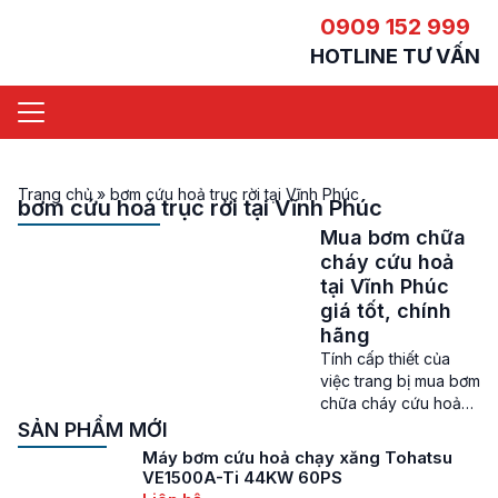
0909 152 999
HOTLINE TƯ VẤN
Trang chủ
»
bơm cứu hoả trục rời tại Vĩnh Phúc
bơm cứu hoả trục rời tại Vĩnh Phúc
Mua bơm chữa
cháy cứu hoả
tại Vĩnh Phúc
giá tốt, chính
hãng
Tính cấp thiết của
việc trang bị mua bơm
chữa cháy cứu hoả
tại Vĩnh Phúc Bơm
SẢN PHẨM MỚI
chữa cháy cứu hoả
Máy bơm cứu hoả chạy xăng Tohatsu
tại Vĩnh Phúc – Vĩnh
VE1500A-Ti 44KW 60PS
Phúc là một trong 7