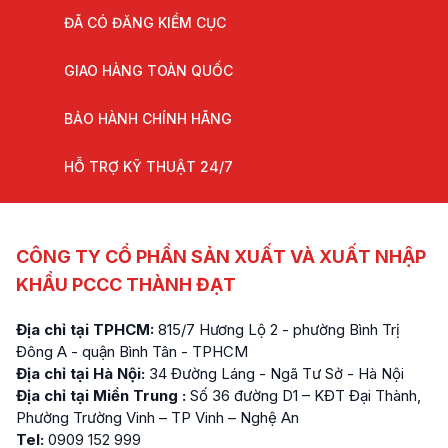
ĐÃ CÓ ĐĂNG KIỂM CỤC
GIAO HÀNG TOÀN QUỐC
BẢO HÀNH CHÍNH HÃNG
HỖ TRỢ KỸ THUẬT 24/7
CÔNG TY CỔ PHẦN SẢN XUẤT VÀ XUẤT NHẬP
KHẨU PCCC THÀNH ĐẠT
Địa chỉ tại TPHCM:
815/7 Hương Lộ 2 - phường Bình Trị
Đông A - quận Bình Tân - TPHCM
Địa chỉ tại Hà Nội:
34 Đường Láng - Ngã Tư Sở - Hà Nội
Địa chỉ tại Miền Trung :
Số 36 đường D1 – KĐT Đại Thành,
Phường Trường Vinh – TP Vinh – Nghệ An
Tel:
0909 152 999