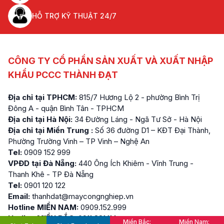
HỖ TRỢ KỸ THUẬT 24/7
CÔNG TY CỔ PHẦN SẢN XUẤT VÀ XUẤT NHẬP
KHẨU PCCC THÀNH ĐẠT
Địa chỉ tại TPHCM:
815/7 Hương Lộ 2 - phường Bình Trị
Đông A - quận Bình Tân - TPHCM
Địa chỉ tại Hà Nội:
34 Đường Láng - Ngã Tư Sở - Hà Nội
Địa chỉ tại Miền Trung :
Số 36 đường D1 – KĐT Đại Thành,
Phường Trường Vinh – TP Vinh – Nghệ An
Tel:
0909 152 999
VPĐD tại Đà Nẵng:
440 Ông Ích Khiêm - Vĩnh Trung -
Thanh Khê - TP Đà Nẵng
Tel:
0901 120 122
Email:
thanhdat@maycongnghiep.vn
Hotline MIỀN NAM:
0909.152.999
Hotline MIỀN BẮC:
0911.881.114
Miền Bắc:
Miền Nam: