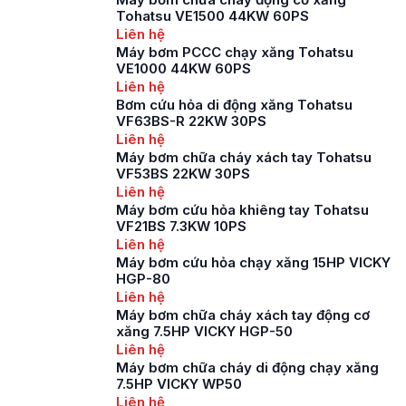
trên thị trường hiện
Tohatsu VE1500 44KW 60PS
nay, người tiêu dùng
Liên hệ
sẽ có rất nhiều sự lựa
Máy bơm PCCC chạy xăng Tohatsu
chọn về thương hiệu
VE1000 44KW 60PS
cũng như mẫu mã
Liên hệ
bơm. Nhưng trong số
Bơm cứu hỏa di động xăng Tohatsu
VF63BS-R 22KW 30PS
[…]
Liên hệ
Máy bơm chữa cháy xách tay Tohatsu
VF53BS 22KW 30PS
Liên hệ
Máy bơm cứu hỏa khiêng tay Tohatsu
VF21BS 7.3KW 10PS
Liên hệ
Máy bơm cứu hỏa chạy xăng 15HP VICKY
HGP-80
Liên hệ
Máy bơm chữa cháy xách tay động cơ
xăng 7.5HP VICKY HGP-50
Liên hệ
Máy bơm chữa cháy di động chạy xăng
7.5HP VICKY WP50
Liên hệ