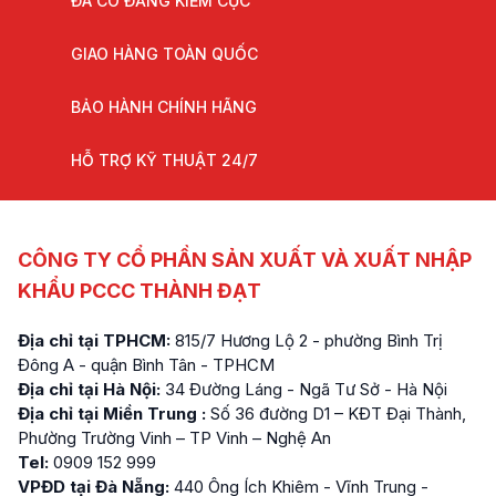
ĐÃ CÓ ĐĂNG KIỂM CỤC
GIAO HÀNG TOÀN QUỐC
BẢO HÀNH CHÍNH HÃNG
HỖ TRỢ KỸ THUẬT 24/7
CÔNG TY CỔ PHẦN SẢN XUẤT VÀ XUẤT NHẬP
KHẨU PCCC THÀNH ĐẠT
Địa chỉ tại TPHCM:
815/7 Hương Lộ 2 - phường Bình Trị
Đông A - quận Bình Tân - TPHCM
Địa chỉ tại Hà Nội:
34 Đường Láng - Ngã Tư Sở - Hà Nội
Địa chỉ tại Miền Trung :
Số 36 đường D1 – KĐT Đại Thành,
Phường Trường Vinh – TP Vinh – Nghệ An
Tel:
0909 152 999
VPĐD tại Đà Nẵng:
440 Ông Ích Khiêm - Vĩnh Trung -