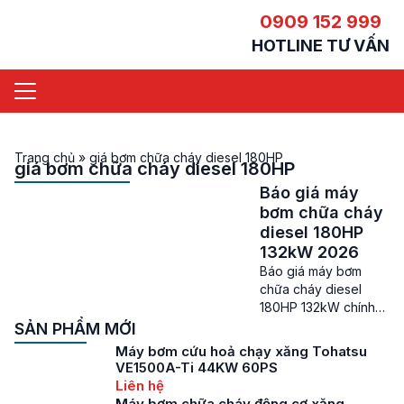
0909 152 999
HOTLINE TƯ VẤN
Trang chủ
»
giá bơm chữa cháy diesel 180HP
giá bơm chữa cháy diesel 180HP
Báo giá máy
bơm chữa cháy
diesel 180HP
132kW 2026
Báo giá máy bơm
chữa cháy diesel
180HP 132kW chính
hãng Báo giá máy
SẢN PHẨM MỚI
bơm chữa cháy
Máy bơm cứu hoả chạy xăng Tohatsu
diesel 180HP – Khi tìm
VE1500A-Ti 44KW 60PS
mua máy bơm chữa
Liên hệ
cháy diesel 180HP
Máy bơm chữa cháy động cơ xăng