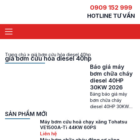
0909 152 999
HOTLINE TƯ VẤN
Trang chủ
»
giá bơm cứu hỏa diesel 40hp
giá bơm cứu hỏa diesel 40hp
Báo giá máy
bơm chữa cháy
diesel 40HP
30KW 2026
Bảng báo giá máy
bơm chữa cháy
diesel 40HP 30KW
mới nhất Báo giá máy
SẢN PHẨM MỚI
bơm chữa cháy
Máy bơm cứu hoả chạy xăng Tohatsu
diesel 40HP – Máy
VE1500A-Ti 44KW 60PS
bơm chữa cháy ngày
Liên hệ
càng đóng vai trò
Máy bơm chữa cháy động cơ xăng