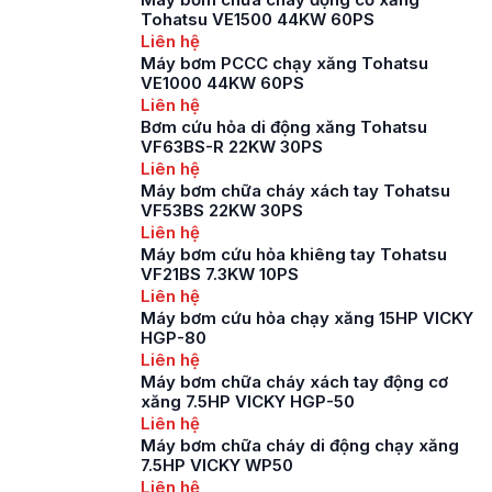
quan trọng trong việc
Tohatsu VE1500 44KW 60PS
phòng chống cháy
Liên hệ
nổ, cũng như giảm
Máy bơm PCCC chạy xăng Tohatsu
thiểu những thiệt hại
VE1000 44KW 60PS
do cháy nổ gây ra.
Liên hệ
Máy bơm chữa cháy
Bơm cứu hỏa di động xăng Tohatsu
VF63BS-R 22KW 30PS
được […]
Liên hệ
Máy bơm chữa cháy xách tay Tohatsu
VF53BS 22KW 30PS
Liên hệ
Máy bơm cứu hỏa khiêng tay Tohatsu
VF21BS 7.3KW 10PS
Liên hệ
Máy bơm cứu hỏa chạy xăng 15HP VICKY
HGP-80
Liên hệ
Máy bơm chữa cháy xách tay động cơ
xăng 7.5HP VICKY HGP-50
Liên hệ
Máy bơm chữa cháy di động chạy xăng
7.5HP VICKY WP50
Liên hệ