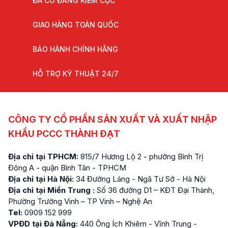
ĐÃ CÓ ĐĂNG KIỂM CỤC
GIAO HÀNG TOÀN QUỐC
BẢO HÀNH CHÍNH HÃNG
HỖ TRỢ KỸ THUẬT 24/7
CÔNG TY CỔ PHẦN SẢN XUẤT VÀ XUẤT NHẬP
KHẨU PCCC THÀNH ĐẠT
Địa chỉ tại TPHCM:
815/7 Hương Lộ 2 - phường Bình Trị
Đông A - quận Bình Tân - TPHCM
Địa chỉ tại Hà Nội:
34 Đường Láng - Ngã Tư Sở - Hà Nội
Địa chỉ tại Miền Trung :
Số 36 đường D1 – KĐT Đại Thành,
Phường Trường Vinh – TP Vinh – Nghệ An
Tel:
0909 152 999
VPĐD tại Đà Nẵng:
440 Ông Ích Khiêm - Vĩnh Trung -