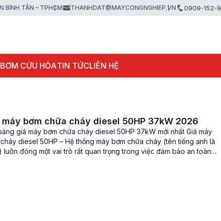
ẬN BÌNH TÂN – TPHCM
THANHDAT@MAYCONGNGHIEP.VN
0909-152-
 BƠM CỨU HỎA
TIN TỨC
LIÊN HỆ
á máy bơm chữa cháy diesel 50HP 37kW 2026
bảng giá máy bơm chữa cháy diesel 50HP 37kW mới nhất Giá máy
cháy diesel 50HP – Hệ thống máy bơm chữa cháy (tên tiếng anh là
 luôn đóng một vai trò rất quan trọng trong việc đảm bảo an toàn
ng cháy nổ cho người và tài […]