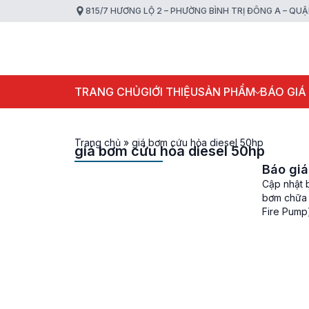
815/7 HƯƠNG LỘ 2 – PHƯỜNG BÌNH TRỊ ĐÔNG A – QU
TRANG CHỦ
GIỚI THIỆU
SẢN PHẨM
BÁO GIÁ
Trang chủ
»
giá bơm cứu hỏa diesel 50hp
giá bơm cứu hỏa diesel 50hp
Báo gi
Cập nhật 
bơm chữa 
Fire Pump)
phòng chố