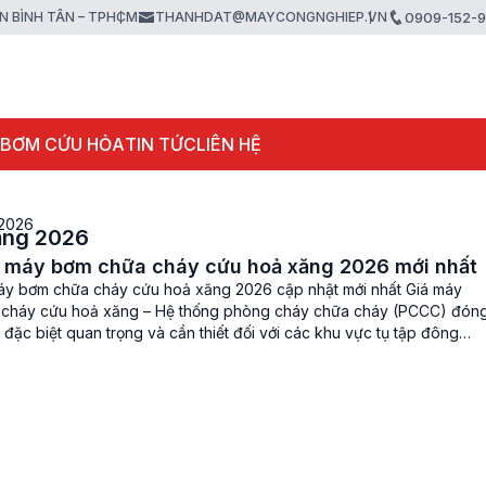
ẬN BÌNH TÂN – TPHCM
THANHDAT@MAYCONGNGHIEP.VN
0909-152-
 BƠM CỨU HỎA
TIN TỨC
LIÊN HỆ
 2026
ăng 2026
á máy bơm chữa cháy cứu hoả xăng 2026 mới nhất
áy bơm chữa cháy cứu hoả xăng 2026 cập nhật mới nhất Giá máy
cháy cứu hoả xăng – Hệ thống phòng cháy chữa cháy (PCCC) đón
ò đặc biệt quan trọng và cần thiết đối với các khu vực tụ tập đông
 những khu dân cư, […]