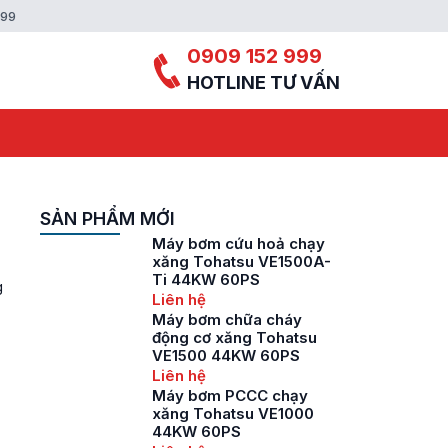
999
0909 152 999
HOTLINE TƯ VẤN
SẢN PHẨM MỚI
Máy bơm cứu hoả chạy
xăng Tohatsu VE1500A-
Ti 44KW 60PS
g
Liên hệ
Máy bơm chữa cháy
động cơ xăng Tohatsu
VE1500 44KW 60PS
Liên hệ
Máy bơm PCCC chạy
xăng Tohatsu VE1000
44KW 60PS