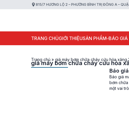
815/7 HƯƠNG LỘ 2 – PHƯỜNG BÌNH TRỊ ĐÔNG A – QU
TRANG CHỦ
GIỚI THIỆU
SẢN PHẨM
BÁO GIÁ
Trang chủ
»
giá máy bơm chữa cháy cứu hỏa xăng
giá máy bơm chữa cháy cứu hỏa x
Báo gi
Báo giá m
bơm chữa 
một vai tr
người như