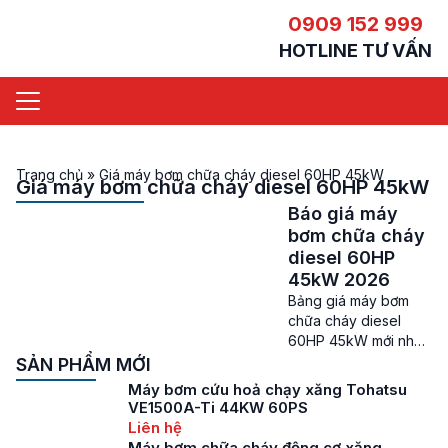
0909 152 999
HOTLINE TƯ VẤN
Trang chủ
»
Giá máy bơm chữa cháy diesel 60HP 45kW
Giá máy bơm chữa cháy diesel 60HP 45kW
Báo giá máy
bơm chữa cháy
diesel 60HP
45kW 2026
Bảng giá máy bơm
chữa cháy diesel
60HP 45kW mới nhất
Giá máy bơm chữa
SẢN PHẨM MỚI
cháy diesel 60HP –
Máy bơm cứu hoả chạy xăng Tohatsu
Máy bơm chữa cháy
VE1500A-Ti 44KW 60PS
diesel 60HP 45kW là
Liên hệ
các sản phẩm máy
Máy bơm chữa cháy động cơ xăng