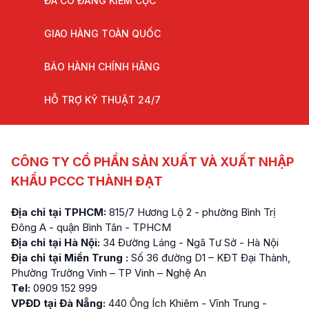
ĐÃ CÓ ĐĂNG KIỂM CỤC
GIAO HÀNG TOÀN QUỐC
BẢO HÀNH CHÍNH HÃNG
HỖ TRỢ KỸ THUẬT 24/7
CÔNG TY CỔ PHẦN SẢN XUẤT VÀ XUẤT NHẬP
KHẨU PCCC THÀNH ĐẠT
Địa chỉ tại TPHCM:
815/7 Hương Lộ 2 - phường Bình Trị
Đông A - quận Bình Tân - TPHCM
Địa chỉ tại Hà Nội:
34 Đường Láng - Ngã Tư Sở - Hà Nội
Địa chỉ tại Miền Trung :
Số 36 đường D1 – KĐT Đại Thành,
Phường Trường Vinh – TP Vinh – Nghệ An
Tel:
0909 152 999
VPĐD tại Đà Nẵng:
440 Ông Ích Khiêm - Vĩnh Trung -