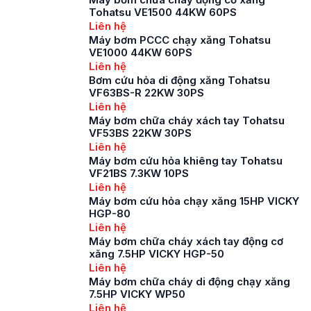
bơm chữa cháy trục
Tohatsu VE1500 44KW 60PS
rời lắp động cơ
Liên hệ
diesel, có công suất
Máy bơm PCCC chạy xăng Tohatsu
hoạt động là 45kW
VE1000 44KW 60PS
tương đương 60 mã
Liên hệ
lực (HP). Đây là […]
Bơm cứu hỏa di động xăng Tohatsu
VF63BS-R 22KW 30PS
Liên hệ
Máy bơm chữa cháy xách tay Tohatsu
VF53BS 22KW 30PS
Liên hệ
Máy bơm cứu hỏa khiêng tay Tohatsu
VF21BS 7.3KW 10PS
Liên hệ
Máy bơm cứu hỏa chạy xăng 15HP VICKY
HGP-80
Liên hệ
Máy bơm chữa cháy xách tay động cơ
xăng 7.5HP VICKY HGP-50
Liên hệ
Máy bơm chữa cháy di động chạy xăng
7.5HP VICKY WP50
Liên hệ