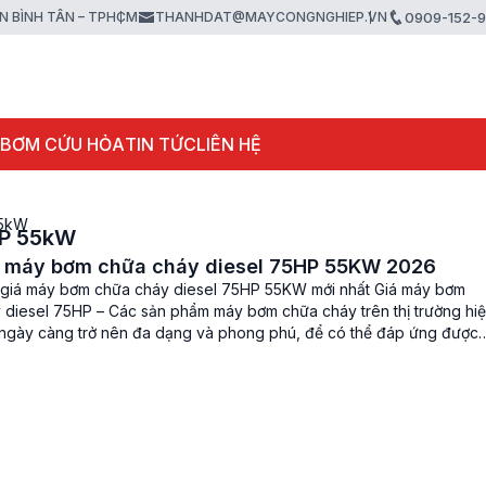
ẬN BÌNH TÂN – TPHCM
THANHDAT@MAYCONGNGHIEP.VN
0909-152-
 BƠM CỨU HỎA
TIN TỨC
LIÊN HỆ
55kW
HP 55kW
á máy bơm chữa cháy diesel 75HP 55KW 2026
giá máy bơm chữa cháy diesel 75HP 55KW mới nhất Giá máy bơm
 diesel 75HP – Các sản phẩm máy bơm chữa cháy trên thị trường hi
ngày càng trở nên đa dạng và phong phú, để có thể đáp ứng được
u về việc trang bị […]