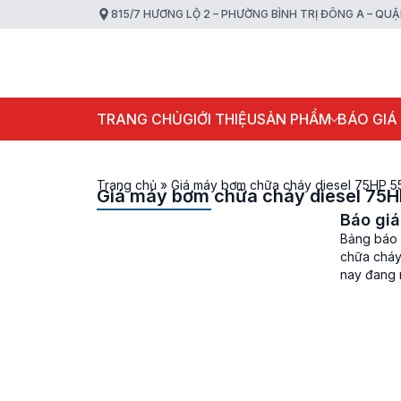
815/7 HƯƠNG LỘ 2 – PHƯỜNG BÌNH TRỊ ĐÔNG A – QU
TRANG CHỦ
GIỚI THIỆU
SẢN PHẨM
BÁO GIÁ
Trang chủ
»
Giá máy bơm chữa cháy diesel 75HP 
Giá máy bơm chữa cháy diesel 75
Báo gi
Bảng báo 
chữa cháy
nay đang 
mọi nhu cầ