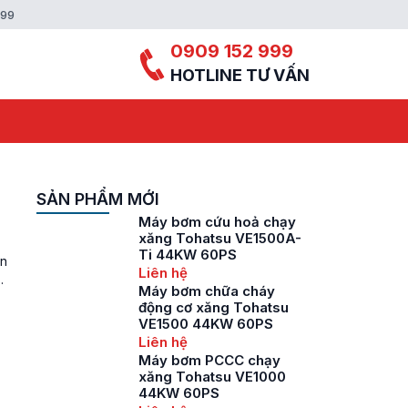
999
0909 152 999
HOTLINE TƯ VẤN
SẢN PHẨM MỚI
Máy bơm cứu hoả chạy
xăng Tohatsu VE1500A-
Ti 44KW 60PS
ện
Liên hệ
Máy bơm chữa cháy
động cơ xăng Tohatsu
VE1500 44KW 60PS
Liên hệ
Máy bơm PCCC chạy
xăng Tohatsu VE1000
44KW 60PS