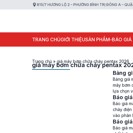
815/7 HƯƠNG LỘ 2 – PHƯỜNG BÌNH TRỊ ĐÔNG A – QU
TRANG CHỦ
GIỚI THIỆU
SẢN PHẨM
BÁO GIÁ
Trang chủ
»
giá máy bơm chữa cháy pentax 2026
giá máy bơm chữa cháy pentax 20
Bảng g
Bảng giá 
máy bơm c
lựa chọn 
Báo gi
vẫn phải 
Báo giá m
cháy điện
vào phân 
Báo giá
như hiệu s
Báo giá m