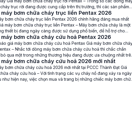
 nay Giá máy bơm chữa cháy trục rời Pentax – Trong số các dòng má
háy trục rời đang được cung cấp trên thị trường, thì các sản phẩm
 máy bơm chữa cháy trục liền Pentax 2026
rời Pentax CA đang […]
áy bơm chữa cháy trục liền Pentax 2026 chính hãng đáng mua nhất
Giá máy bơm chữa cháy trục liền Pentax – Máy bơm chữa cháy là một
ng thiết bị đang ngày càng được sử dụng phổ biến, để hỗ trợ cho
á máy bơm chữa cháy cứu hoả Pentax 2026
chữa cháy khi có hoả […]
báo giá máy bơm chữa cháy cứu hoả Pentax Giá máy bơm chữa chá
entax – Nhắc tới dòng máy bơm chữa cháy cứu hoả thì chắc chắn
 bỏ qua một trong những thương hiệu đang được ưa chuộng nhất trê
á máy bơm chữa cháy cứu hoả 2026 mới nhất
 hiện nay, đó là máy bơm […]
áy bơm chữa cháy cứu hoả 2026 mới nhất tại PCCC Thành Đạt Giá
hữa cháy cứu hoả – Với tình trạng các vụ cháy nổ đang xảy ra ngày
u như hiện nay, việc chọn mua và trang bị những chiếc máy bơm chữ
hoả chất lượng […]