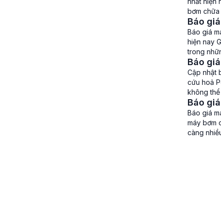
nhất hiện
bơm chữa c
Báo giá
bơm trục 
Báo giá m
hiện nay 
trong nhữ
Báo gi
công tác 
Cập nhật 
cứu hoả P
không thể
Báo gi
thị trường
Báo giá m
máy bơm c
càng nhiề
cháy cứu 