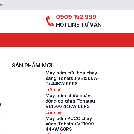
999
0909 152 999
HOTLINE TƯ VẤN
SẢN PHẨM MỚI
Máy bơm cứu hoả chạy
xăng Tohatsu VE1500A-
Ti 44KW 60PS
Liên hệ
Máy bơm chữa cháy
động cơ xăng Tohatsu
a
VE1500 44KW 60PS
Liên hệ
Máy bơm PCCC chạy
xăng Tohatsu VE1000
g
44KW 60PS