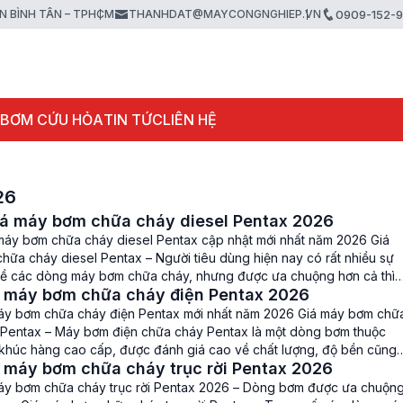
ẬN BÌNH TÂN – TPHCM
THANHDAT@MAYCONGNGHIEP.VN
0909-152-
 BƠM CỨU HỎA
TIN TỨC
LIÊN HỆ
26
iá máy bơm chữa cháy diesel Pentax 2026
máy bơm chữa cháy diesel Pentax cập nhật mới nhất năm 2026 Giá
hữa cháy diesel Pentax – Người tiêu dùng hiện nay có rất nhiều sự
về các dòng máy bơm chữa cháy, nhưng được ưa chuộng hơn cả thì
á máy bơm chữa cháy điện Pentax 2026
nhắc tới dòng máy bơm chữa […]
áy bơm chữa cháy điện Pentax mới nhất năm 2026 Giá máy bơm chữ
 Pentax – Máy bơm điện chữa cháy Pentax là một dòng bơm thuộc
khúc hàng cao cấp, được đánh giá cao về chất lượng, độ bền cũng
 máy bơm chữa cháy trục rời Pentax 2026
uất làm việc, nhờ áp dụng […]
áy bơm chữa cháy trục rời Pentax 2026 – Dòng bơm được ưa chuộn