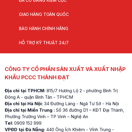
ĐÃ CÓ ĐĂNG KIỂM CỤC
GIAO HÀNG TOÀN QUỐC
BẢO HÀNH CHÍNH HÃNG
HỖ TRỢ KỸ THUẬT 24/7
CÔNG TY CỔ PHẦN SẢN XUẤT VÀ XUẤT NHẬP
KHẨU PCCC THÀNH ĐẠT
Địa chỉ tại TPHCM:
815/7 Hương Lộ 2 - phường Bình Trị
Đông A - quận Bình Tân - TPHCM
Địa chỉ tại Hà Nội:
34 Đường Láng - Ngã Tư Sở - Hà Nội
Địa chỉ tại Miền Trung :
Số 36 đường D1 – KĐT Đại Thành,
Phường Trường Vinh – TP Vinh – Nghệ An
Tel:
0909 152 999
VPĐD tại Đà Nẵng:
440 Ông Ích Khiêm - Vĩnh Trung -