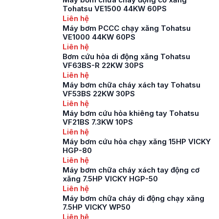
trong những thiết bị
Tohatsu VE1500 44KW 60PS
đang ngày càng
Liên hệ
được sử dụng phổ
Máy bơm PCCC chạy xăng Tohatsu
biến, để hỗ trợ cho
VE1000 44KW 60PS
công tác chữa cháy
Liên hệ
khi có hoả […]
Bơm cứu hỏa di động xăng Tohatsu
VF63BS-R 22KW 30PS
Liên hệ
Máy bơm chữa cháy xách tay Tohatsu
VF53BS 22KW 30PS
Liên hệ
Máy bơm cứu hỏa khiêng tay Tohatsu
VF21BS 7.3KW 10PS
Liên hệ
Máy bơm cứu hỏa chạy xăng 15HP VICKY
HGP-80
Liên hệ
Máy bơm chữa cháy xách tay động cơ
xăng 7.5HP VICKY HGP-50
Liên hệ
Máy bơm chữa cháy di động chạy xăng
7.5HP VICKY WP50
Liên hệ