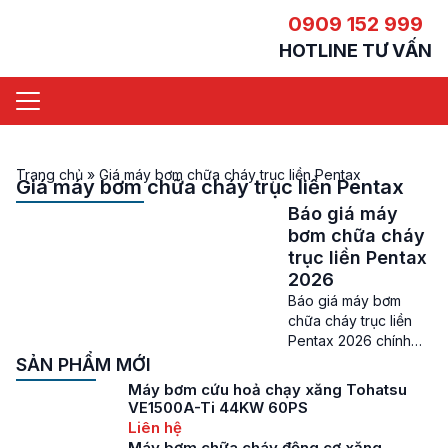
0909 152 999
HOTLINE TƯ VẤN
Trang chủ
»
Giá máy bơm chữa cháy trục liền Pentax
Giá máy bơm chữa cháy trục liền Pentax
Báo giá máy
bơm chữa cháy
trục liền Pentax
2026
Báo giá máy bơm
chữa cháy trục liền
Pentax 2026 chính
hãng đáng mua nhất
SẢN PHẨM MỚI
hiện nay Giá máy bơm
Máy bơm cứu hoả chạy xăng Tohatsu
chữa cháy trục liền
VE1500A-Ti 44KW 60PS
Pentax – Máy bơm
Liên hệ
chữa cháy là một
Máy bơm chữa cháy động cơ xăng