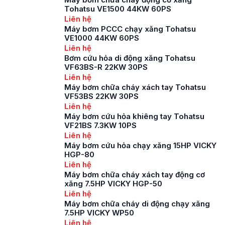
trường hiện nay có
Tohatsu VE1500 44KW 60PS
thể chia thành ba loại
Liên hệ
dựa theo nguồn
Máy bơm PCCC chạy xăng Tohatsu
nhiên liệu sử dụng,
VE1000 44KW 60PS
đó là: máy bơm chữa
Liên hệ
cháy […]
Bơm cứu hỏa di động xăng Tohatsu
VF63BS-R 22KW 30PS
Liên hệ
Máy bơm chữa cháy xách tay Tohatsu
VF53BS 22KW 30PS
Liên hệ
Máy bơm cứu hỏa khiêng tay Tohatsu
VF21BS 7.3KW 10PS
Liên hệ
Máy bơm cứu hỏa chạy xăng 15HP VICKY
HGP-80
Liên hệ
Máy bơm chữa cháy xách tay động cơ
xăng 7.5HP VICKY HGP-50
Liên hệ
Máy bơm chữa cháy di động chạy xăng
7.5HP VICKY WP50
Liên hệ