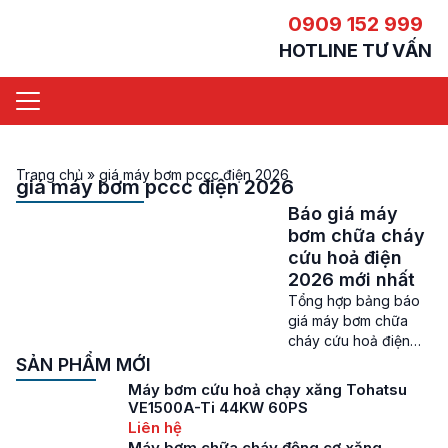
0909 152 999
HOTLINE TƯ VẤN
Trang chủ
»
giá máy bơm pccc điện 2026
giá máy bơm pccc điện 2026
Báo giá máy
bơm chữa cháy
cứu hoả điện
2026 mới nhất
Tổng hợp bảng báo
giá máy bơm chữa
cháy cứu hoả điện
2026 mới nhất Giá
SẢN PHẨM MỚI
máy bơm chữa cháy
Máy bơm cứu hoả chạy xăng Tohatsu
cứu hoả điện – Các
VE1500A-Ti 44KW 60PS
sản phẩm máy bơm
Liên hệ
chữa cháy trên thị
Máy bơm chữa cháy động cơ xăng