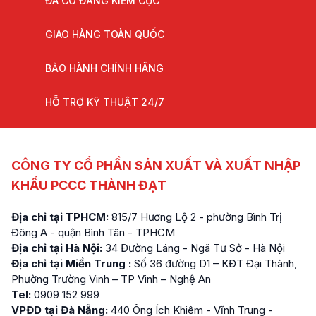
ĐÃ CÓ ĐĂNG KIỂM CỤC
GIAO HÀNG TOÀN QUỐC
BẢO HÀNH CHÍNH HÃNG
HỖ TRỢ KỸ THUẬT 24/7
CÔNG TY CỔ PHẦN SẢN XUẤT VÀ XUẤT NHẬP
KHẨU PCCC THÀNH ĐẠT
Địa chỉ tại TPHCM:
815/7 Hương Lộ 2 - phường Bình Trị
Đông A - quận Bình Tân - TPHCM
Địa chỉ tại Hà Nội:
34 Đường Láng - Ngã Tư Sở - Hà Nội
Địa chỉ tại Miền Trung :
Số 36 đường D1 – KĐT Đại Thành,
Phường Trường Vinh – TP Vinh – Nghệ An
Tel:
0909 152 999
VPĐD tại Đà Nẵng:
440 Ông Ích Khiêm - Vĩnh Trung -