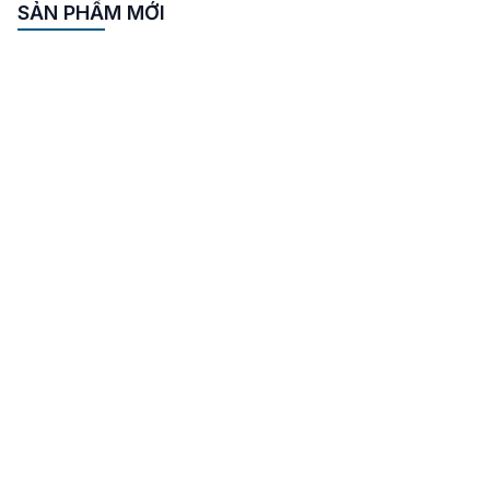
cứu hoả tại Bắc Ninh
SẢN PHẨM MỚI
– Trong nhiều năm
gần đây, số lượng
các vụ cháy nổ ở Bắc
Ninh ngày càng
nhiều, gây nên những
hậu quả nghiêm trọng
không chỉ về tài sản
mà còn ảnh hưởng tới
tính mạng […]