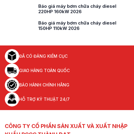
Báo giá máy bơm chữa cháy diesel
220HP 160kW 2026
Báo giá máy bơm chữa cháy diesel
150HP 110kW 2026
ĐÃ CÓ ĐĂNG KIỂM CỤC
GIAO HÀNG TOÀN QUỐC
BẢO HÀNH CHÍNH HÃNG
HỖ TRỢ KỸ THUẬT 24/7
CÔNG TY CỔ PHẦN SẢN XUẤT VÀ XUẤT NHẬP