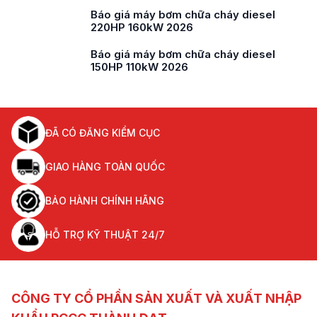
Báo giá máy bơm chữa cháy diesel
220HP 160kW 2026
Báo giá máy bơm chữa cháy diesel
150HP 110kW 2026
ĐÃ CÓ ĐĂNG KIỂM CỤC
GIAO HÀNG TOÀN QUỐC
BẢO HÀNH CHÍNH HÃNG
HỖ TRỢ KỸ THUẬT 24/7
CÔNG TY CỔ PHẦN SẢN XUẤT VÀ XUẤT NHẬP