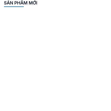
cháy cứu hoả tại Hà
SẢN PHẨM MỚI
Tĩnh – Hệ thống
phòng cháy chữa
cháy có vai trò đặc
biệt quan trọng đối
với các công trình
xây dựng, khu công
nghiệp, nhà máy sản
xuất, và cơ sở hạ tầng
ở Hà Tĩnh, […]