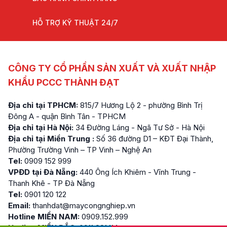
HỖ TRỢ KỸ THUẬT 24/7
CÔNG TY CỔ PHẦN SẢN XUẤT VÀ XUẤT NHẬP
KHẨU PCCC THÀNH ĐẠT
Địa chỉ tại TPHCM:
815/7 Hương Lộ 2 - phường Bình Trị
Đông A - quận Bình Tân - TPHCM
Địa chỉ tại Hà Nội:
34 Đường Láng - Ngã Tư Sở - Hà Nội
Địa chỉ tại Miền Trung :
Số 36 đường D1 – KĐT Đại Thành,
Phường Trường Vinh – TP Vinh – Nghệ An
Tel:
0909 152 999
VPĐD tại Đà Nẵng:
440 Ông Ích Khiêm - Vĩnh Trung -
Thanh Khê - TP Đà Nẵng
Tel:
0901 120 122
Email:
thanhdat@maycongnghiep.vn
Hotline MIỀN NAM:
0909.152.999