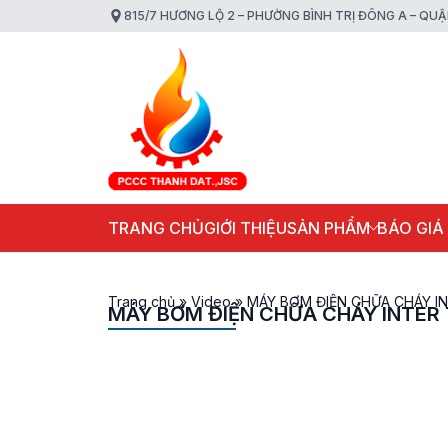
815/7 HƯƠNG LỘ 2 – PHƯỜNG BÌNH TRỊ ĐÔNG A – QU
TRANG CHỦ
GIỚI THIỆU
SẢN PHẨM
BÁO GIÁ
Trang chủ
»
Video
»
MÁY BƠM ĐIỆN CHỮA CHÁY I
MÁY BƠM ĐIỆN CHỮA CHÁY INTER 