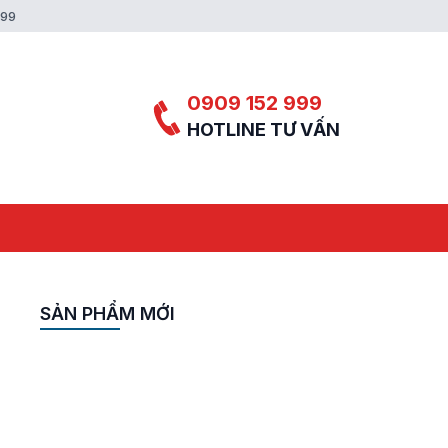
999
0909 152 999
HOTLINE TƯ VẤN
SẢN PHẨM MỚI
y
A-