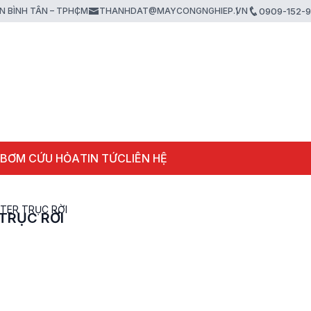
ẬN BÌNH TÂN – TPHCM
THANHDAT@MAYCONGNGHIEP.VN
0909-152-
 BƠM CỨU HỎA
TIN TỨC
LIÊN HỆ
NTER TRỤC RỜI
TRỤC RỜI
Máy bơm cứu hoả chạ
xăng Tohatsu VE1500
Ti 44KW 60PS
Liên hệ
Máy bơm chữa cháy