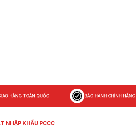
Máy bơm chữa cháy c
bệnh viện
Máy bơm chữa cháy c
chung cư mini
Máy bơm chữa cháy c
trường học
Báo giá máy bơm chữ
cháy diesel 180HP
132kW 2026
GIAO HÀNG TOÀN QUỐC
BẢO HÀNH CHÍNH HÃNG
ẤT NHẬP KHẨU PCCC