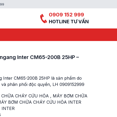
999
0909 152 999
HOTLINE TƯ VẤN
 ngang Inter CM65-200B 25HP –
g Inter CM65-200B 25HP là sản phẩm do
 và phân phối độc quyền, LH 0909152999
 CHỮA CHÁY CỨU HỎA
,
MÁY BƠM CHỮA
ÁY BƠM CHỮA CHÁY CỨU HỎA INTER
 INTER
B