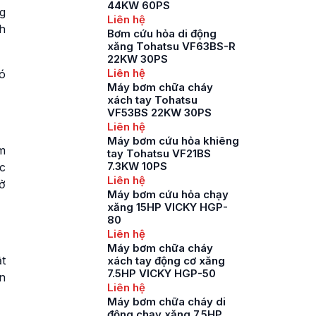
44KW 60PS
g
Liên hệ
h
Bơm cứu hỏa di động
xăng Tohatsu VF63BS-R
22KW 30PS
Liên hệ
có
Máy bơm chữa cháy
xách tay Tohatsu
VF53BS 22KW 30PS
Liên hệ
Máy bơm cứu hỏa khiêng
m
tay Tohatsu VF21BS
7.3KW 10PS
c
Liên hệ
ở
Máy bơm cứu hỏa chạy
xăng 15HP VICKY HGP-
80
Liên hệ
Máy bơm chữa cháy
t
xách tay động cơ xăng
7.5HP VICKY HGP-50
n
Liên hệ
Máy bơm chữa cháy di
động chạy xăng 7.5HP