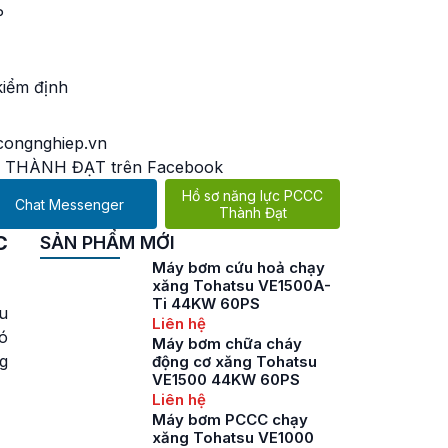
P
kiểm định
ongnghiep.vn
 THÀNH ĐẠT trên Facebook
Hồ sơ năng lực PCCC
Chat Messenger
Thành Đạt
C
SẢN PHẨM MỚI
Máy bơm cứu hoả chạy
xăng Tohatsu VE1500A-
Ti 44KW 60PS
u
Liên hệ
ó
Máy bơm chữa cháy
g
động cơ xăng Tohatsu
VE1500 44KW 60PS
Liên hệ
Máy bơm PCCC chạy
xăng Tohatsu VE1000