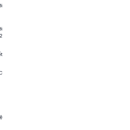
i
i
12
t
C
ệ