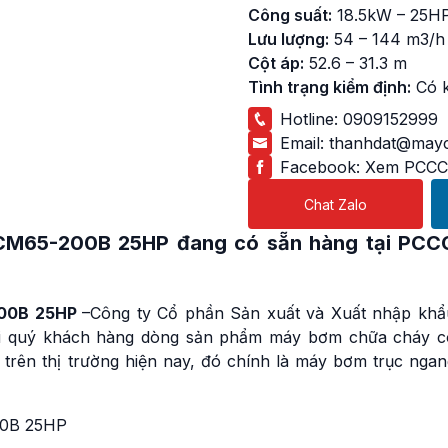
Công suất:
18.5kW – 25H
Lưu lượng:
54 – 144 m3/h
Cột áp:
52.6 – 31.3 m
Tình trạng kiểm định:
Có 
Hotline:
0909152999
Email:
thanhdat@mayc
Facebook:
Xem PCCC
Chat Zalo
 CM65-200B 25HP
đang có sẵn hàng tại PCC
200B 25HP
–Công ty Cổ phần Sản xuất và Xuất nhập khẩ
 tới quý khách hàng dòng sản phẩm máy bơm chữa cháy c
 trên thị trường hiện nay, đó chính là máy bơm trục ngan