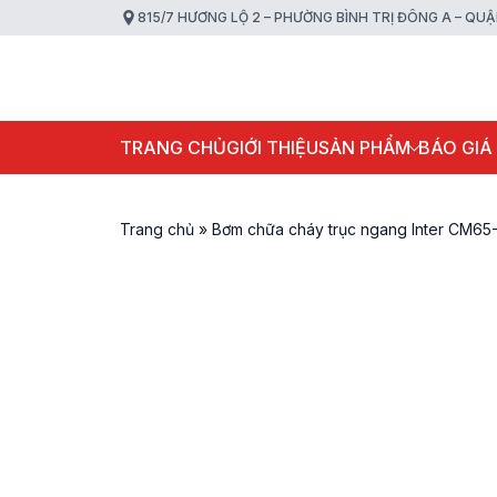
815/7 HƯƠNG LỘ 2 – PHƯỜNG BÌNH TRỊ ĐÔNG A – QU
TRANG CHỦ
GIỚI THIỆU
SẢN PHẨM
BÁO GIÁ
Trang chủ
»
Bơm chữa cháy trục ngang Inter CM65