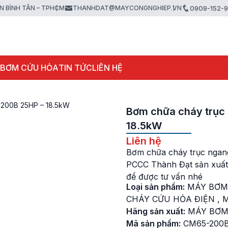
ẬN BÌNH TÂN – TPHCM
THANHDAT@MAYCONGNGHIEP.VN
0909-152-
 BƠM CỨU HỎA
TIN TỨC
LIÊN HỆ
-200B 25HP – 18.5kW
Bơm chữa cháy trục
18.5kW
Liên hệ
Bơm chữa cháy trục ngan
PCCC Thành Đạt sản xuất
để được tư vấn nhé
Loại sản phẩm:
MÁY BƠM
CHÁY CỨU HỎA ĐIỆN
,
M
Hãng sản xuất:
MÁY BƠM
Mã sản phẩm:
CM65-200