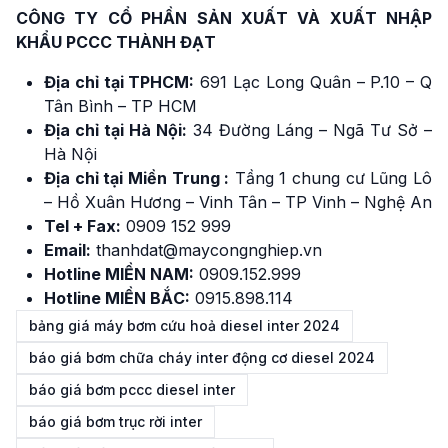
CÔNG TY CỔ PHẦN SẢN XUẤT VÀ XUẤT NHẬP
KHẨU PCCC THÀNH ĐẠT
Địa chỉ tại TPHCM:
691 Lạc Long Quân – P.10 – Q
Tân Bình – TP HCM
Địa chỉ tại Hà Nội:
34 Đường Láng – Ngã Tư Sở –
Hà Nội
Địa chỉ tại Miền Trung :
Tầng 1 chung cư Lũng Lô
– Hồ Xuân Hương – Vinh Tân – TP Vinh – Nghệ An
Tel + Fax:
0909 152 999
Email:
thanhdat@maycongnghiep.vn
Hotline MIỀN NAM:
0909.152.999
Hotline MIỀN BẮC:
0915.898.114
bảng giá máy bơm cứu hoả diesel inter 2024
báo giá bơm chữa cháy inter động cơ diesel 2024
báo giá bơm pccc diesel inter
báo giá bơm trục rời inter