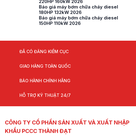
220HP 160kW 2026
Báo giá máy bơm chữa cháy diesel
180HP 132kW 2026
Báo giá máy bơm chữa cháy diesel
150HP 110kW 2026
ĐÃ CÓ ĐĂNG KIỂM CỤC
GIAO HÀNG TOÀN QUỐC
BẢO HÀNH CHÍNH HÃNG
HỖ TRỢ KỸ THUẬT 24/7
CÔNG TY CỔ PHẦN SẢN XUẤT VÀ XUẤT NHẬP
KHẨU PCCC THÀNH ĐẠT