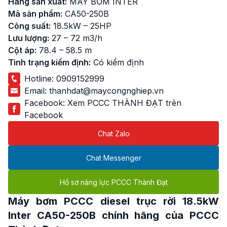
Hãng sản xuất:
MÁY BƠM INTER
Mã sản phẩm:
CA50-250B
Công suất:
18.5kW – 25HP
Lưu lượng:
27 – 72 m3/h
Cột áp:
78.4 – 58.5 m
Tình trạng kiểm định:
Có kiểm định
Hotline:
0909152999
Email:
thanhdat@maycongnghiep.vn
Facebook:
Xem PCCC THÀNH ĐẠT trên
Facebook
Chat Zalo
Chat Messenger
Hồ sơ năng lực PCCC Thành Đạt
Máy
bơm PCCC diesel trục rời 18.5kW
Inter
CA50-250B chính hãng của PCCC