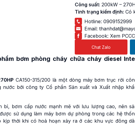
Công suất:
200kW – 270
Tình trạng kiểm định:
Có 
Hotline:
0909152999
Email:
thanhdat@mayc
Facebook:
Xem PCCC
Chat Zalo
n phẩm
bơm phòng cháy chữa cháy diesel Inte
 270HP
CA150-315/200 là một dòng máy bơm trục rời côn
ng nước bởi công ty Cổ phần Sản xuất và Xuất nhập khẩ
n bỉ, bơm cấp nước mạnh mẽ với lưu lượng cao, nên sả
 được sử dụng làm máy bơm dự phòng trong các hệ thốn
kịp thời khi có hoả hoạn xảy ra ở các khu vực đông dâ