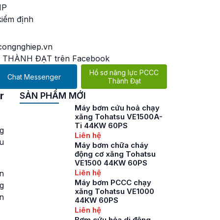
HP
kiểm định
ongnghiep.vn
 THÀNH ĐẠT trên Facebook
Hồ sơ năng lực PCCC
Chat Messenger
Thành Đạt
r
SẢN PHẨM MỚI
Máy bơm cứu hoả chạy
xăng Tohatsu VE1500A-
Ti 44KW 60PS
g
Liên hệ
u
Máy bơm chữa cháy
động cơ xăng Tohatsu
VE1500 44KW 60PS
Liên hệ
n
Máy bơm PCCC chạy
g
xăng Tohatsu VE1000
n
44KW 60PS
Liên hệ
Bơm cứu hỏa di động