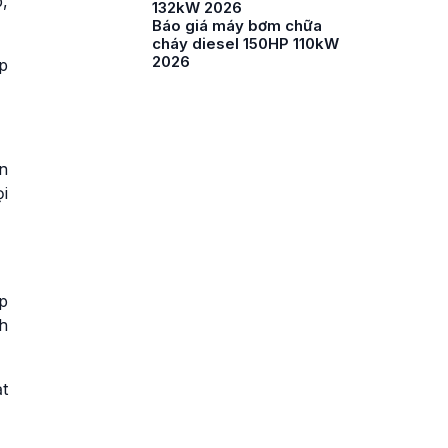
,
132kW 2026
Báo giá máy bơm chữa
cháy diesel 150HP 110kW
2026
p
n
i
p
nh
t