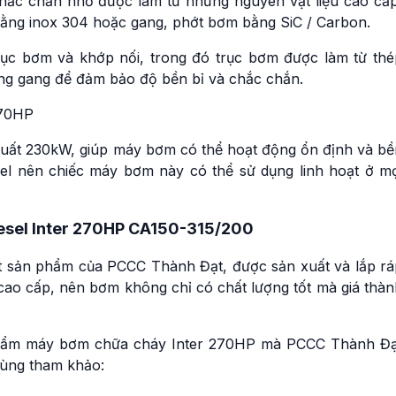
hắc chắn nhờ được làm từ những nguyên vật liệu cao cấp
ằng inox 304 hoặc gang, phớt bơm bằng SiC / Carbon.
rục bơm và khớp nối, trong đó trục bơm được làm từ thé
ằng gang để đảm bảo độ bền bỉ và chắc chắn.
suất 230kW, giúp máy bơm có thể hoạt động ổn định và bề
esel nên chiếc máy bơm này có thể sử dụng linh hoạt ở mọ
esel Inter 270HP CA150-315/200
t sản phẩm của PCCC Thành Đạt, được sản xuất và lắp rá
o cao cấp, nên bơm không chỉ có chất lượng tốt mà giá thà
n phẩm máy bơm chữa cháy Inter 270HP mà PCCC Thành Đạ
cùng tham khảo: