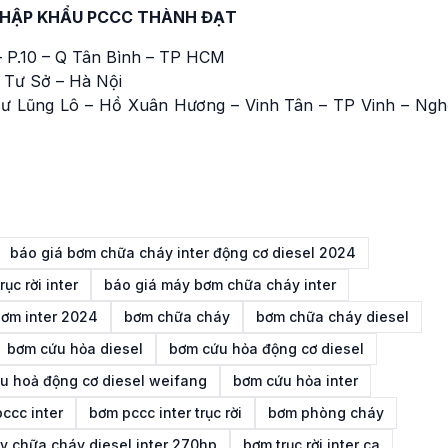
NHẬP KHẨU PCCC THÀNH ĐẠT
 P.10 – Q Tân Bình – TP HCM
 Tư Sở – Hà Nội
ư Lũng Lô – Hồ Xuân Hương – Vinh Tân – TP Vinh – Ngh
báo giá bơm chữa cháy inter động cơ diesel 2024
ục rời inter
báo giá máy bơm chữa cháy inter
ơm inter 2024
bơm chữa cháy
bơm chữa cháy diesel
bơm cứu hỏa diesel
bơm cứu hỏa động cơ diesel
u hoả động cơ diesel weifang
bơm cứu hỏa inter
ccc inter
bơm pccc inter trục rời
bơm phòng cháy
 chữa cháy diesel inter 270hp
bơm trục rời inter ca