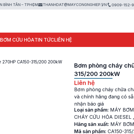
ẬN BÌNH TÂN – TPHCM
THANHDAT@MAYCONGNGHIEP.VN
0909-152-
 BƠM CỨU HỎA
TIN TỨC
LIÊN HỆ
ter 270HP CA150-315/200 200kW
Bơm phòng cháy chữa
315/200 200kW
Liên hệ
Bơm phòng cháy chữa cháy
và chính hãng đang có s
nhận báo giá
Loại sản phẩm:
MÁY BƠM
CHÁY CỨU HỎA DIESEL
Hãng sản xuất:
MÁY BƠM
Mã sản phẩm:
CA150-315