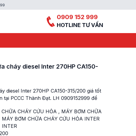
999
0909 152 999
HOTLINE TƯ VẤN
 cháy diesel Inter 270HP CA150-
 diesel Inter 270HP CA150-315/200 giá tốt
ẵn tại PCCC Thành Đạt. LH 0909152999 để
 CHỮA CHÁY CỨU HỎA
,
MÁY BƠM CHỮA
,
MÁY BƠM CHỮA CHÁY CỨU HỎA INTER
 INTER
/200