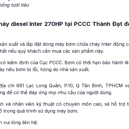
ống tưới tiêu
y diesel Inter 270HP tại PCCC Thành Đạt đ
 sản xuất và lắp đặt dòng máy bơm chữa cháy Inter động c
n nhất nếu quý khách cần mua các sản phẩm này.
 có kiểm định của Cục PCCC. Bơm có thời hạn bảo hành lê
gày nếu bơm bị lỗi, hỏng do nhà sản xuất.
ịa chỉ 691 Lạc Long Quân, P.10, Q Tân Bình, TPHCM vớ
ạng để có thể đáp ứng mọi nhu cầu của người dùng.
nh và nhân viên kỹ thuật có chuyên môn cao, sẽ hỗ trợ t
ố trong quá trình sử dụng máy bơm.
vui lòng liên hệ: