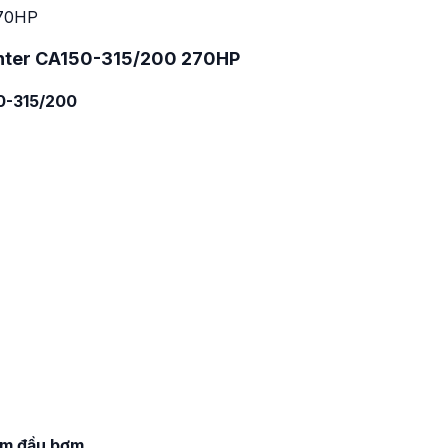
 Inter CA150-315/200 270HP
50-315/200
kèm đầu bơm