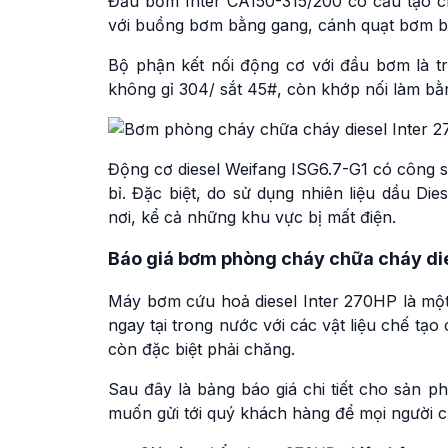
Đầu bơm Inter CA150-315/200 có cấu tạo c
với buồng bơm bằng gang, cánh quạt bơm b
Bộ phận kết nối động cơ với đầu bơm là t
không gỉ 304/ sắt 45#, còn khớp nối làm b
Động cơ diesel Weifang ISG6.7-G1 có công 
bỉ. Đặc biệt, do sử dụng nhiên liệu dầu Di
nơi, kể cả những khu vực bị mất điện.
Báo giá bơm phòng cháy chữa cháy di
Máy bơm cứu hoả diesel Inter 270HP là mộ
ngay tại trong nước với các vật liệu chế tạ
còn đặc biệt phải chăng.
Sau đây là bảng báo giá chi tiết cho sả
muốn gửi tới quý khách hàng để mọi người 