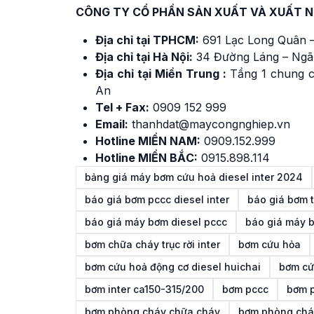
CÔNG TY CỔ PHẦN SẢN XUẤT VÀ XUẤT 
Địa chỉ tại TPHCM:
691 Lạc Long Quân –
Địa chỉ tại Hà Nội:
34 Đường Láng – Ngã
Địa chỉ tại Miền Trung :
Tầng 1 chung c
An
Tel + Fax:
0909 152 999
Email:
thanhdat@maycongnghiep.vn
Hotline MIỀN NAM:
0909.152.999
Hotline MIỀN BẮC:
0915.898.114
bảng giá máy bơm cứu hoả diesel inter 2024
báo giá bơm pccc diesel inter
báo giá bơm tr
báo giá máy bơm diesel pccc
báo giá máy b
bơm chữa cháy trục rời inter
bơm cứu hỏa
bơm cứu hoả động cơ diesel huichai
bơm cứ
bơm inter ca150-315/200
bơm pccc
bơm p
bơm phòng cháy chữa cháy
bơm phòng cháy