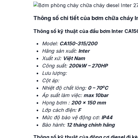
Thông số chi tiết của bơm chữa cháy
Thông số kỹ thuật của đầu bơm Inter CA1
Model:
CA150-315/200
Hãng sản xuất:
Inter
Xuất xứ:
Việt Nam
Công suất:
200kW – 270HP
Lưu lượng:
Cột áp:
o
Nhiệt độ chất lỏng:
0 – 70
C
Áp suất làm việc:
max 10bar
Họng bơm :
200 x 150 mm
Lớp cách điện:
F
Mức độ bảo vệ động cơ:
IP44
Bảo hành:
12 tháng chính hãng
Thông số kỹ thuật của động cơ diesel đi 