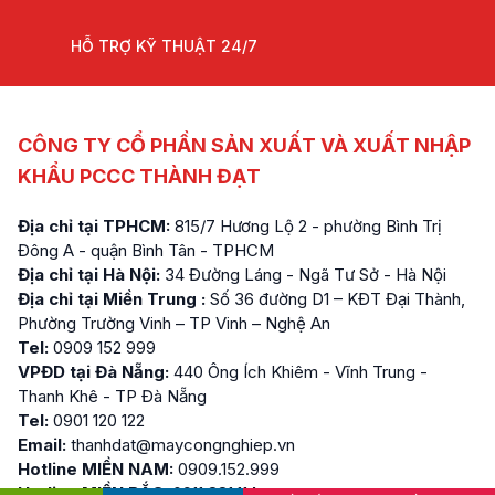
HỖ TRỢ KỸ THUẬT 24/7
CÔNG TY CỔ PHẦN SẢN XUẤT VÀ XUẤT NHẬP
KHẨU PCCC THÀNH ĐẠT
Địa chỉ tại TPHCM:
815/7 Hương Lộ 2 - phường Bình Trị
Đông A - quận Bình Tân - TPHCM
Địa chỉ tại Hà Nội:
34 Đường Láng - Ngã Tư Sở - Hà Nội
Địa chỉ tại Miền Trung :
Số 36 đường D1 – KĐT Đại Thành,
Phường Trường Vinh – TP Vinh – Nghệ An
Tel:
0909 152 999
VPĐD tại Đà Nẵng:
440 Ông Ích Khiêm - Vĩnh Trung -
Thanh Khê - TP Đà Nẵng
Tel:
0901 120 122
Email:
thanhdat@maycongnghiep.vn
Hotline MIỀN NAM:
0909.152.999
Hotline MIỀN BẮC:
0911.881.114