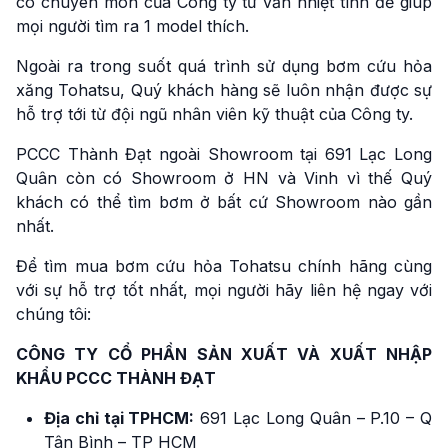
có chuyên môn của Công ty tư vấn nhiệt tình để giúp
mọi người tìm ra 1 model thích.
Ngoài ra trong suốt quá trình sử dụng bơm cứu hỏa
xăng Tohatsu, Quý khách hàng sẽ luôn nhận được sự
hỗ trợ tới từ đội ngũ nhân viên kỹ thuật của Công ty.
PCCC Thành Đạt ngoài Showroom tại 691 Lạc Long
Quân còn có Showroom ở HN và Vinh vì thế Quý
khách có thể tìm bơm ở bất cứ Showroom nào gần
nhất.
Để tìm mua bơm cứu hỏa Tohatsu chính hãng cùng
với sự hỗ trợ tốt nhất, mọi người hãy liên hệ ngay với
chúng tôi:
CÔNG TY CỔ PHẦN SẢN XUẤT VÀ XUẤT NHẬP
KHẨU PCCC THÀNH ĐẠT
Địa chỉ tại TPHCM:
691 Lạc Long Quân – P.10 – Q
Tân Bình – TP HCM