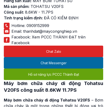
Hãng sản xuất:
MÁY BƠM TOHATSU
Mã sản phẩm:
TOHATSU V20FS
Công suất:
8.6KW - 11.7PS
Tình trạng kiểm định:
ĐÃ CÓ KIỂM ĐỊNH
Hotline:
0909152999
Email:
thanhdat@maycongnghiep.vn
Facebook:
Xem PCCC THÀNH ĐẠT trên
Facebook
Chat Zalo
Chat Messenger
Hồ sơ năng lực PCCC Thành Đạt
Máy bơm chữa cháy di động Tohatsu
V20FS công suất 8.6KW 11.7PS
Máy bơm chữa cháy di động Tohatsu V20FS
– Bơm
chữa cháy là một trong những thiết bị đóng vai trò