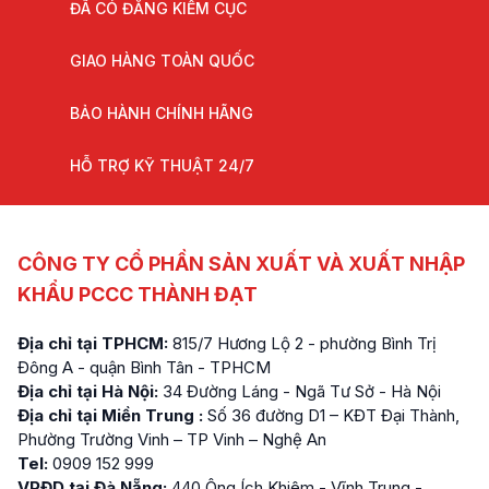
ĐÃ CÓ ĐĂNG KIỂM CỤC
GIAO HÀNG TOÀN QUỐC
BẢO HÀNH CHÍNH HÃNG
HỖ TRỢ KỸ THUẬT 24/7
CÔNG TY CỔ PHẦN SẢN XUẤT VÀ XUẤT NHẬP
KHẨU PCCC THÀNH ĐẠT
Địa chỉ tại TPHCM:
815/7 Hương Lộ 2 - phường Bình Trị
Đông A - quận Bình Tân - TPHCM
Địa chỉ tại Hà Nội:
34 Đường Láng - Ngã Tư Sở - Hà Nội
Địa chỉ tại Miền Trung :
Số 36 đường D1 – KĐT Đại Thành,
Phường Trường Vinh – TP Vinh – Nghệ An
Tel:
0909 152 999
VPĐD tại Đà Nẵng:
440 Ông Ích Khiêm - Vĩnh Trung -