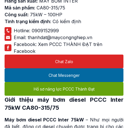
Hãng sản xuất:
MÁY BƠM INTER
Mã sản phẩm:
CA80-315/75
Công suất:
75kW – 100HP
Tình trạng kiểm định:
Có kiểm định
Hotline:
0909152999
Email:
thanhdat@maycongnghiep.vn
Facebook:
Xem PCCC THÀNH ĐẠT trên
Facebook
Chat Zalo
Chat Messenger
Hồ sơ năng lực PCCC Thành Đạt
Giới thiệu
máy bơm diesel PCCC Inter
75kW
CA80-315/75
Máy bơm diesel PCCC Inter 75kW
– Như mọi người
đã biết, động cơ diesel chuyên được trang bị cho các