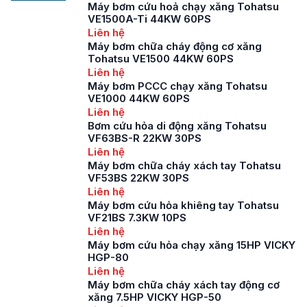
đề phòng cháy chữa
Máy bơm cứu hoả chạy xăng Tohatsu
cháy ở Trà Vinh đang
VE1500A-Ti 44KW 60PS
ngày càng được đề
Liên hệ
cao và chú trọng. Do
Máy bơm chữa cháy động cơ xăng
Tohatsu VE1500 44KW 60PS
Trà Vinh là một tỉnh
Liên hệ
có diện tích rừng lớn
Máy bơm PCCC chạy xăng Tohatsu
nên […]
VE1000 44KW 60PS
Liên hệ
Bơm cứu hỏa di động xăng Tohatsu
VF63BS-R 22KW 30PS
Liên hệ
Máy bơm chữa cháy xách tay Tohatsu
VF53BS 22KW 30PS
Liên hệ
Máy bơm cứu hỏa khiêng tay Tohatsu
VF21BS 7.3KW 10PS
Liên hệ
Máy bơm cứu hỏa chạy xăng 15HP VICKY
HGP-80
Liên hệ
Máy bơm chữa cháy xách tay động cơ
xăng 7.5HP VICKY HGP-50