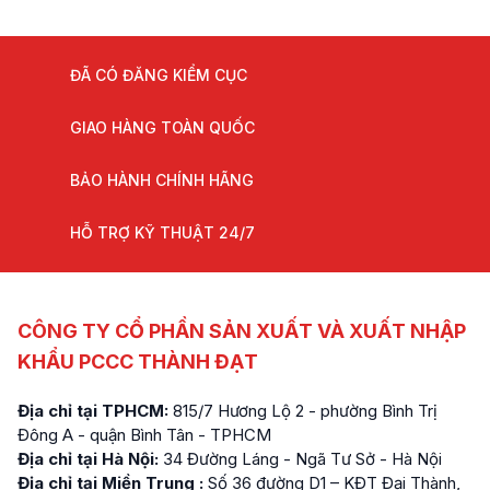
ĐÃ CÓ ĐĂNG KIỂM CỤC
GIAO HÀNG TOÀN QUỐC
BẢO HÀNH CHÍNH HÃNG
HỖ TRỢ KỸ THUẬT 24/7
CÔNG TY CỔ PHẦN SẢN XUẤT VÀ XUẤT NHẬP
KHẨU PCCC THÀNH ĐẠT
Địa chỉ tại TPHCM:
815/7 Hương Lộ 2 - phường Bình Trị
Đông A - quận Bình Tân - TPHCM
Địa chỉ tại Hà Nội:
34 Đường Láng - Ngã Tư Sở - Hà Nội
Địa chỉ tại Miền Trung :
Số 36 đường D1 – KĐT Đại Thành,