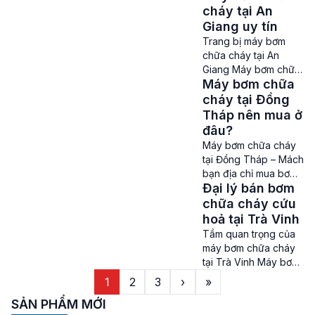
nhà nghỉ, bệnh […]
Nhu cầu mua máy
cháy tại An
bơm chữa cháy ở
Giang uy tín
Kiên Giang là rất lớn
Trang bị máy bơm
để đảm bảo an toàn
chữa cháy tại An
về phòng cháy chữa
Giang Máy bơm chữa
cháy, cũng như giảm
Máy bơm chữa
cháy tại An Giang –
thiểu tối đa những
Việc lắp đặt, trang bị
cháy tại Đồng
thiệt hại […]
máy bơm chữa cháy
Tháp nên mua ở
sẽ giúp nâng cao khả
đâu?
năng phòng cháy
Máy bơm chữa cháy
chữa cháy và cũng
tại Đồng Tháp – Mách
giảm thiểu bớt nguy
bạn địa chỉ mua bơm
cơ thiệt hại do cháy
Đại lý bán bơm
cứu hoả uy tín Máy
nổ gây ra. Là một tỉnh
bơm chữa cháy tại
chữa cháy cứu
thành có […]
Đồng Tháp – Không
hoả tại Trà Vinh
ai có thể dự đoán
Tầm quan trọng của
trước được khi nào
máy bơm chữa cháy
những rủi ro như hỏa
tại Trà Vinh Máy bơm
hoạn, cháy nổ sẽ xảy
chữa cháy tại Trà
1
2
3
›
»
ra. Bởi vậy nên việc
Vinh – Trong nhiều
sở hữu những máy
SẢN PHẨM MỚI
năm trở lại đây, vấn
[…]