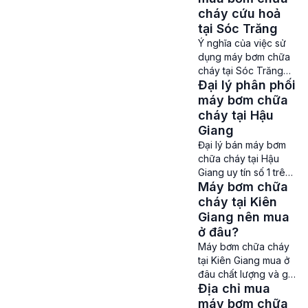
[…]
phòng cháy chữa
cháy cứu hoả
cháy tại Bạc Liêu,
tại Sóc Trăng
việc trang bị hệ thống
Ý nghĩa của việc sử
bơm chữa cháy
dụng máy bơm chữa
chuyên nghiệp là hết
cháy tại Sóc Trăng
sức cần thiết. Máy
Đại lý phân phối
Máy bơm chữa cháy
bơm chữa cháy là
tại Sóc Trăng – Máy
máy bơm chữa
thiết bị quan trọng để
bơm chữa cháy là một
cháy tại Hậu
cung […]
phần không thể thiếu
Giang
trong các hệ thống
Đại lý bán máy bơm
phòng cháy chữa
chữa cháy tại Hậu
cháy ở Sóc Trăng.
Giang uy tín số 1 trên
Với nhiệm vụ cung
Máy bơm chữa
thị trường Máy bơm
cấp nước liên tục
chữa cháy tại Hậu
cháy tại Kiên
cùng áp lực cao để
Giang – Đối với các
Giang nên mua
[…]
công trình xây dựng
ở đâu?
hay những khu vực
Máy bơm chữa cháy
tập trung đông người
tại Kiên Giang mua ở
như các khu công
đâu chất lượng và giá
nghiệp, nhà máy, nhà
Địa chỉ mua
rẻ? Máy bơm chữa
cao tầng, khách sạn,
cháy tại Kiên Giang –
máy bơm chữa