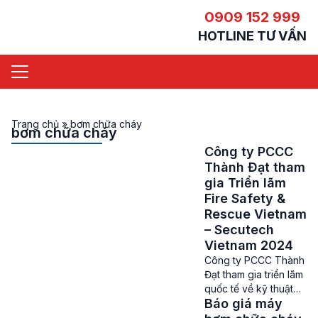
0909 152 999
HOTLINE TƯ VẤN
Trang chủ
»
bơm chữa cháy
bơm chữa cháy
Công ty PCCC
Thành Đạt tham
gia Triển lãm
Fire Safety &
Rescue Vietnam
– Secutech
Vietnam 2024
Công ty PCCC Thành
Đạt tham gia triển lãm
quốc tế về kỹ thuật
Báo giá máy
và phương tiện PCCC
– CNCH năm 2024