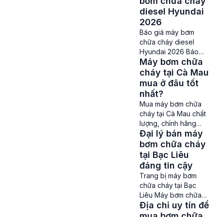
bơm chữa cháy
Công ty PCCC Thành
diesel Hyundai
Đạt – Vào sáng ngày
2026
14/08/2024, Triển lãm
Báo giá máy bơm
Quốc tế về Kỹ thuật
chữa cháy diesel
và Phương tiện
Hyundai 2026 Báo
Phòng cháy chữa
Máy bơm chữa
giá máy bơm chữa
cháy, Cứu nạn cứu hộ
cháy diesel
cháy tại Cà Mau
và thiết bị an ninh, […]
Hyundai – Hiện nay
mua ở đâu tốt
trong hệ thống Phòng
nhất?
cháy chữa cháy
Mua máy bơm chữa
không thể thiếu các
cháy tại Cà Mau chất
sản phẩm máy bơm
lượng, chính hãng
chữa cháy, đây là
Đại lý bán máy
Máy bơm chữa cháy
thiết bị vô cùng quan
tại Cà Mau – Cháy nổ
bơm chữa cháy
trọng đóng vai trò
và hoả hoạn có thể
tại Bạc Liêu
cung cấp lượng nước
xảy ra ở bất cứ nơi
đáng tin cậy
đủ lớn để dập tắt […]
đâu và vào bất cứ
Trang bị máy bơm
thời điểm nào. Là một
chữa cháy tại Bạc
tỉnh thành có tốc độ
Liêu Máy bơm chữa
phát triển nhanh
Địa chỉ uy tín để
cháy tại Bạc Liêu – Để
chóng nên việc trang
đảm bảo an toàn
mua bơm chữa