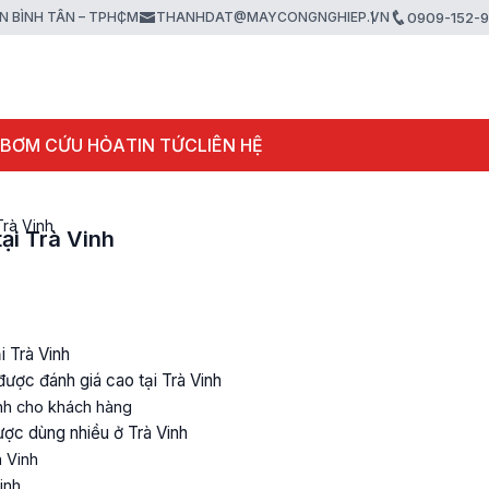
ẬN BÌNH TÂN – TPHCM
THANHDAT@MAYCONGNGHIEP.VN
0909-152-
 BƠM CỨU HỎA
TIN TỨC
LIÊN HỆ
Trà Vinh
ại Trà Vinh
 Trà Vinh
ược đánh giá cao tại Trà Vinh
nh cho khách hàng
ợc dùng nhiều ở Trà Vinh
 Vinh
inh