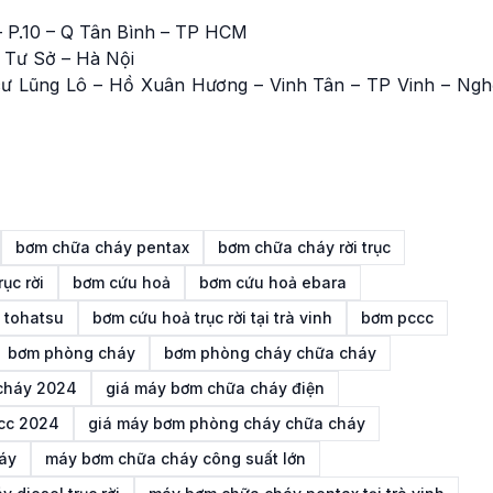
 P.10 – Q Tân Bình – TP HCM
 Tư Sở – Hà Nội
ư Lũng Lô – Hồ Xuân Hương – Vinh Tân – TP Vinh – Ngh
bơm chữa cháy pentax
bơm chữa cháy rời trục
ục rời
bơm cứu hoả
bơm cứu hoả ebara
 tohatsu
bơm cứu hoả trục rời tại trà vinh
bơm pccc
bơm phòng cháy
bơm phòng cháy chữa cháy
cháy 2024
giá máy bơm chữa cháy điện
cc 2024
giá máy bơm phòng cháy chữa cháy
áy
máy bơm chữa cháy công suất lớn