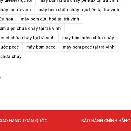
 diesel trục rời
máy bơm chữa cháy pentax tại trà vinh
áy tại trà vinh
máy bơm chữa cháy trục liền tại trà vinh
ứu hoả
máy bơm cứu hoả tại trà vinh
ơm điện chữa cháy tại trà vinh
esel chữa cháy tại trà vinh
máy bơm nước chữa cháy
ước pccc
máy bơm pccc
máy bơm pccc tại trà vinh
 chữa cháy
hỉ
GIAO HÀNG TOÀN QUỐC
BẢO HÀNH CHÍNH HÃNG