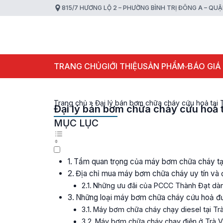
815/7 HƯƠNG LỘ 2 – PHƯỜNG BÌNH TRỊ ĐÔNG A – QU
TRANG CHỦ
GIỚI THIỆU
SẢN PHẨM
BÁO GIÁ
Trang chủ
»
Đại lý bán bơm chữa cháy cứu hoả tại 
Đại lý bán bơm chữa cháy cứu hoả t
MỤC LỤC
Tầm quan trọng của máy bơm chữa cháy tại
Địa chỉ mua máy bơm chữa cháy uy tín và đ
Những ưu đãi của PCCC Thành Đạt dà
Những loại máy bơm chữa cháy cứu hoả đư
Máy bơm chữa cháy chạy diesel tại Trà
Máy bơm chữa cháy chạy điện ở Trà V