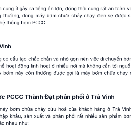
ũng ít gây ra tiếng ồn lớn, đồng thời cũng rất an toàn v
ng thường, dòng máy bơm chữa cháy chạy điện sẽ được s
c hệ thống bơm PCCC
 Vinh
có cấu tạo chắc chắn và nhỏ gọn nên việc di chuyển bơ
ể hoạt động linh hoạt ở nhiều nơi mà không cần tới nguồ
y bơm này còn thường được gọi là máy bơm chữa cháy d
c PCCC Thành Đạt phân phối ở Trà Vinh
áy bơm chữa cháy cứu hoả của khách hàng ở Trà Vinh
hập khẩu, sản xuất và phân phối rất nhiều sản phẩm bơ
ác nhau như: