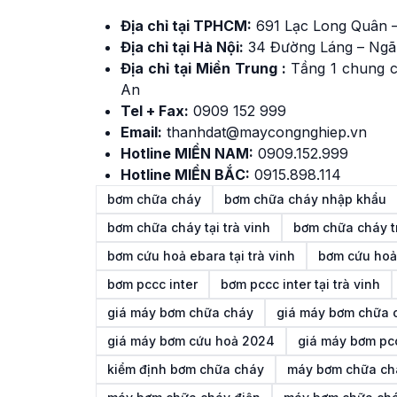
Địa chỉ tại TPHCM:
691 Lạc Long Quân –
Địa chỉ tại Hà Nội:
34 Đường Láng – Ngã
Địa chỉ tại Miền Trung :
Tầng 1 chung c
An
Tel + Fax:
0909 152 999
Email:
thanhdat@maycongnghiep.vn
Hotline MIỀN NAM:
0909.152.999
Hotline MIỀN BẮC:
0915.898.114
bơm chữa cháy
bơm chữa cháy nhập khẩu
bơm chữa cháy tại trà vinh
bơm chữa cháy tr
bơm cứu hoả ebara tại trà vinh
bơm cứu hoả
bơm pccc inter
bơm pccc inter tại trà vinh
giá máy bơm chữa cháy
giá máy bơm chữa 
giá máy bơm cứu hoả 2024
giá máy bơm pc
kiểm định bơm chữa cháy
máy bơm chữa ch