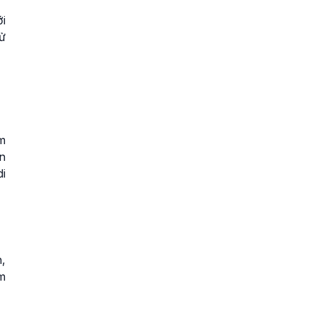
ới
ử
m
n
i
,
m