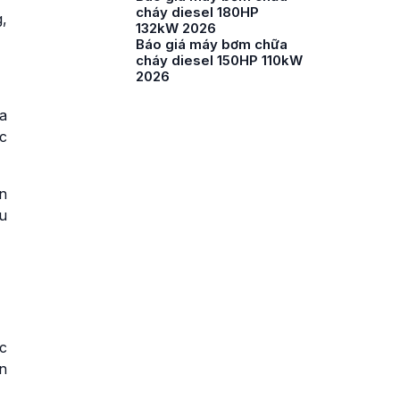
cháy diesel 180HP
,
132kW 2026
Báo giá máy bơm chữa
cháy diesel 150HP 110kW
2026
a
c
n
ều
c
an