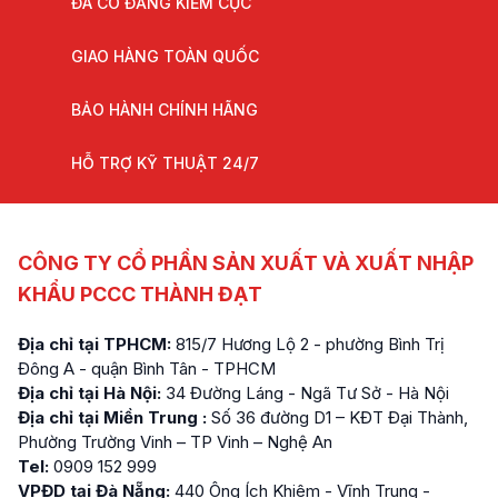
ĐÃ CÓ ĐĂNG KIỂM CỤC
GIAO HÀNG TOÀN QUỐC
BẢO HÀNH CHÍNH HÃNG
HỖ TRỢ KỸ THUẬT 24/7
CÔNG TY CỔ PHẦN SẢN XUẤT VÀ XUẤT NHẬP
KHẨU PCCC THÀNH ĐẠT
Địa chỉ tại TPHCM:
815/7 Hương Lộ 2 - phường Bình Trị
Đông A - quận Bình Tân - TPHCM
Địa chỉ tại Hà Nội:
34 Đường Láng - Ngã Tư Sở - Hà Nội
Địa chỉ tại Miền Trung :
Số 36 đường D1 – KĐT Đại Thành,
Phường Trường Vinh – TP Vinh – Nghệ An
Tel:
0909 152 999
VPĐD tại Đà Nẵng:
440 Ông Ích Khiêm - Vĩnh Trung -