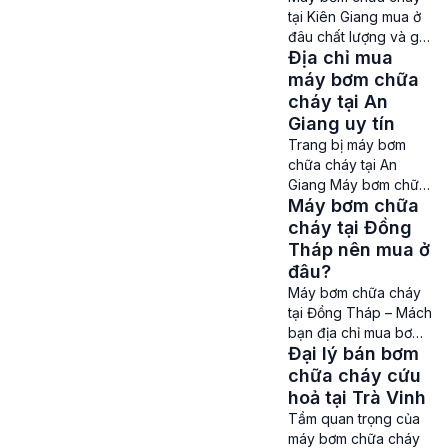
tập trung đông người
tại Kiên Giang mua ở
như các khu công
đâu chất lượng và giá
nghiệp, nhà máy, nhà
Địa chỉ mua
rẻ? Máy bơm chữa
cao tầng, khách sạn,
cháy tại Kiên Giang –
máy bơm chữa
nhà nghỉ, bệnh […]
Nhu cầu mua máy
cháy tại An
bơm chữa cháy ở
Giang uy tín
Kiên Giang là rất lớn
Trang bị máy bơm
để đảm bảo an toàn
chữa cháy tại An
về phòng cháy chữa
Giang Máy bơm chữa
cháy, cũng như giảm
Máy bơm chữa
cháy tại An Giang –
thiểu tối đa những
Việc lắp đặt, trang bị
cháy tại Đồng
thiệt hại […]
máy bơm chữa cháy
Tháp nên mua ở
sẽ giúp nâng cao khả
đâu?
năng phòng cháy
Máy bơm chữa cháy
chữa cháy và cũng
tại Đồng Tháp – Mách
giảm thiểu bớt nguy
bạn địa chỉ mua bơm
cơ thiệt hại do cháy
Đại lý bán bơm
cứu hoả uy tín Máy
nổ gây ra. Là một tỉnh
bơm chữa cháy tại
chữa cháy cứu
thành có […]
Đồng Tháp – Không
hoả tại Trà Vinh
ai có thể dự đoán
Tầm quan trọng của
trước được khi nào
máy bơm chữa cháy