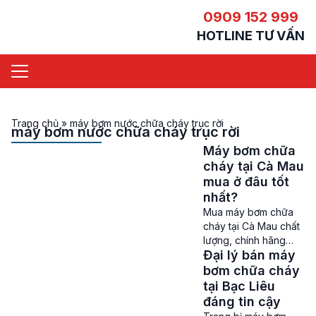
0909 152 999
HOTLINE TƯ VẤN
Trang chủ
»
máy bơm nước chữa cháy trục rời
máy bơm nước chữa cháy trục rời
Máy bơm chữa
cháy tại Cà Mau
mua ở đâu tốt
nhất?
Mua máy bơm chữa
cháy tại Cà Mau chất
lượng, chính hãng
Đại lý bán máy
Máy bơm chữa cháy
tại Cà Mau – Cháy nổ
bơm chữa cháy
và hoả hoạn có thể
tại Bạc Liêu
xảy ra ở bất cứ nơi
đáng tin cậy
đâu và vào bất cứ