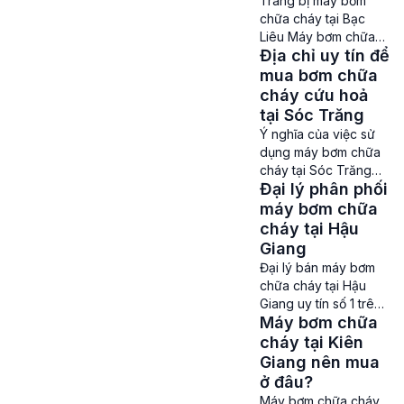
Trang bị máy bơm
thời điểm nào. Là một
chữa cháy tại Bạc
tỉnh thành có tốc độ
Liêu Máy bơm chữa
phát triển nhanh
Địa chỉ uy tín để
cháy tại Bạc Liêu – Để
chóng nên việc trang
đảm bảo an toàn
mua bơm chữa
[…]
phòng cháy chữa
cháy cứu hoả
cháy tại Bạc Liêu,
tại Sóc Trăng
việc trang bị hệ thống
Ý nghĩa của việc sử
bơm chữa cháy
dụng máy bơm chữa
chuyên nghiệp là hết
cháy tại Sóc Trăng
sức cần thiết. Máy
Đại lý phân phối
Máy bơm chữa cháy
bơm chữa cháy là
tại Sóc Trăng – Máy
máy bơm chữa
thiết bị quan trọng để
bơm chữa cháy là một
cháy tại Hậu
cung […]
phần không thể thiếu
Giang
trong các hệ thống
Đại lý bán máy bơm
phòng cháy chữa
chữa cháy tại Hậu
cháy ở Sóc Trăng.
Giang uy tín số 1 trên
Với nhiệm vụ cung
Máy bơm chữa
thị trường Máy bơm
cấp nước liên tục
chữa cháy tại Hậu
cháy tại Kiên
cùng áp lực cao để
Giang – Đối với các
Giang nên mua
[…]
công trình xây dựng
ở đâu?
hay những khu vực
Máy bơm chữa cháy