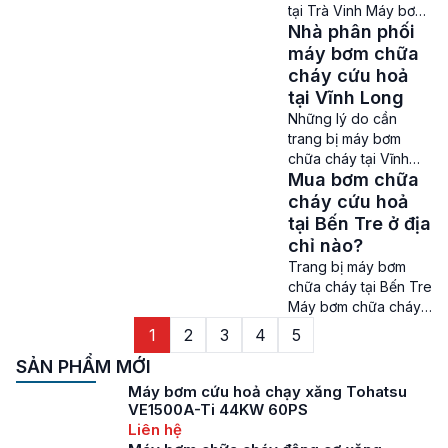
những rủi ro như hỏa
tại Trà Vinh Máy bơm
hoạn, cháy nổ sẽ xảy
Nhà phân phối
chữa cháy tại Trà
ra. Bởi vậy nên việc
Vinh – Trong nhiều
máy bơm chữa
sở hữu những máy
năm trở lại đây, vấn
cháy cứu hoả
[…]
đề phòng cháy chữa
tại Vĩnh Long
cháy ở Trà Vinh đang
Những lý do cần
ngày càng được đề
trang bị máy bơm
cao và chú trọng. Do
chữa cháy tại Vĩnh
Trà Vinh là một tỉnh
Mua bơm chữa
Long ? Máy bơm
có diện tích rừng lớn
chữa cháy tại Vĩnh
cháy cứu hoả
nên […]
Long – Trước tình
tại Bến Tre ở địa
hình cháy nổ, hoả
chỉ nào?
hoạn đang xảy ra
Trang bị máy bơm
ngày một nhiều tại
chữa cháy tại Bến Tre
Vĩnh Long, nhu cầu
Máy bơm chữa cháy
mua và sử dụng máy
tại Bến Tre hiện đang
1
2
3
4
5
bơm chữa cháy cứu
là từ khoá được quan
hỏa đã trở thành một
SẢN PHẨM MỚI
tâm nhất ở khu vực
vấn […]
này. Do số lượng các
Máy bơm cứu hoả chạy xăng Tohatsu
vụ cháy nổ, hoả hoạn
VE1500A-Ti 44KW 60PS
ở Bến Tre đang ngày
Liên hệ
càng tăng cao. Nên