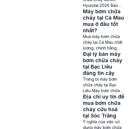
Trang bị máy bơm
Hyundai 2026 Báo
chữa cháy cho khách
Máy bơm chữa
giá máy bơm chữa
sạn nhà nghỉ để làm
cháy diesel
cháy tại Cà Mau
gì? Điều này không
Hyundai – Hiện nay
mua ở đâu tốt
[…]
trong hệ thống Phòng
nhất?
cháy chữa cháy
Mua máy bơm chữa
không thể thiếu các
cháy tại Cà Mau chất
sản phẩm máy bơm
lượng, chính hãng
chữa cháy, đây là
Đại lý bán máy
Máy bơm chữa cháy
thiết bị vô cùng quan
tại Cà Mau – Cháy nổ
bơm chữa cháy
trọng đóng vai trò
và hoả hoạn có thể
tại Bạc Liêu
cung cấp lượng nước
xảy ra ở bất cứ nơi
đáng tin cậy
đủ lớn để dập tắt […]
đâu và vào bất cứ
Trang bị máy bơm
thời điểm nào. Là một
chữa cháy tại Bạc
tỉnh thành có tốc độ
Liêu Máy bơm chữa
phát triển nhanh
Địa chỉ uy tín để
cháy tại Bạc Liêu – Để
chóng nên việc trang
đảm bảo an toàn
mua bơm chữa
[…]
phòng cháy chữa
cháy cứu hoả
cháy tại Bạc Liêu,
tại Sóc Trăng
việc trang bị hệ thống
Ý nghĩa của việc sử
bơm chữa cháy
dụng máy bơm chữa