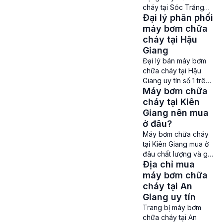
chuyên nghiệp là hết
cháy tại Sóc Trăng
sức cần thiết. Máy
Đại lý phân phối
Máy bơm chữa cháy
bơm chữa cháy là
tại Sóc Trăng – Máy
máy bơm chữa
thiết bị quan trọng để
bơm chữa cháy là một
cháy tại Hậu
cung […]
phần không thể thiếu
Giang
trong các hệ thống
Đại lý bán máy bơm
phòng cháy chữa
chữa cháy tại Hậu
cháy ở Sóc Trăng.
Giang uy tín số 1 trên
Với nhiệm vụ cung
Máy bơm chữa
thị trường Máy bơm
cấp nước liên tục
chữa cháy tại Hậu
cháy tại Kiên
cùng áp lực cao để
Giang – Đối với các
Giang nên mua
[…]
công trình xây dựng
ở đâu?
hay những khu vực
Máy bơm chữa cháy
tập trung đông người
tại Kiên Giang mua ở
như các khu công
đâu chất lượng và giá
nghiệp, nhà máy, nhà
Địa chỉ mua
rẻ? Máy bơm chữa
cao tầng, khách sạn,
cháy tại Kiên Giang –
máy bơm chữa
nhà nghỉ, bệnh […]
Nhu cầu mua máy
cháy tại An
bơm chữa cháy ở
Giang uy tín
Kiên Giang là rất lớn
Trang bị máy bơm
để đảm bảo an toàn
chữa cháy tại An