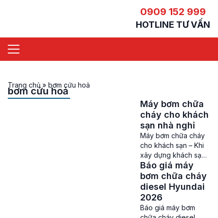
0909 152 999
HOTLINE TƯ VẤN
Trang chủ
»
bơm cứu hoả
bơm cứu hoả
Máy bơm chữa
cháy cho khách
sạn nhà nghỉ
Máy bơm chữa cháy
cho khách sạn – Khi
xây dựng khách sạn,
Báo giá máy
nhà nghỉ, việc trang
bị các hệ thống PCCC
bơm chữa cháy
cũng như máy bơm
diesel Hyundai
chữa cháy đang trở
2026
thành 1 trong những
Báo giá máy bơm
điều kiện bắt buộc.
chữa cháy diesel