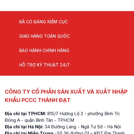
ĐÃ CÓ ĐĂNG KIỂM CỤC
GIAO HÀNG TOÀN QUỐC
BẢO HÀNH CHÍNH HÃNG
HỖ TRỢ KỸ THUẬT 24/7
CÔNG TY CỔ PHẦN SẢN XUẤT VÀ XUẤT NHẬP
KHẨU PCCC THÀNH ĐẠT
Địa chỉ tại TPHCM:
815/7 Hương Lộ 2 - phường Bình Trị
Đông A - quận Bình Tân - TPHCM
Địa chỉ tại Hà Nội:
34 Đường Láng - Ngã Tư Sở - Hà Nội
Địa chỉ tại Miền Trung :
Số 36 đường D1 – KĐT Đại Thành,