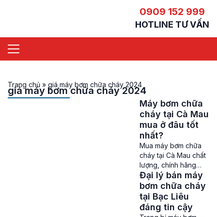
0909 152 999
HOTLINE TƯ VẤN
Trang chủ
»
giá máy bơm chữa cháy 2024
giá máy bơm chữa cháy 2024
Máy bơm chữa
cháy tại Cà Mau
mua ở đâu tốt
nhất?
Mua máy bơm chữa
cháy tại Cà Mau chất
lượng, chính hãng
Đại lý bán máy
Máy bơm chữa cháy
tại Cà Mau – Cháy nổ
bơm chữa cháy
và hoả hoạn có thể
tại Bạc Liêu
xảy ra ở bất cứ nơi
đáng tin cậy
đâu và vào bất cứ