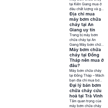
tập trung đông người
tại Kiên Giang mua ở
như các khu công
đâu chất lượng và giá
nghiệp, nhà máy, nhà
Địa chỉ mua
rẻ? Máy bơm chữa
cao tầng, khách sạn,
cháy tại Kiên Giang –
máy bơm chữa
nhà nghỉ, bệnh […]
Nhu cầu mua máy
cháy tại An
bơm chữa cháy ở
Giang uy tín
Kiên Giang là rất lớn
Trang bị máy bơm
để đảm bảo an toàn
chữa cháy tại An
về phòng cháy chữa
Giang Máy bơm chữa
cháy, cũng như giảm
Máy bơm chữa
cháy tại An Giang –
thiểu tối đa những
Việc lắp đặt, trang bị
cháy tại Đồng
thiệt hại […]
máy bơm chữa cháy
Tháp nên mua ở
sẽ giúp nâng cao khả
đâu?
năng phòng cháy
Máy bơm chữa cháy
chữa cháy và cũng
tại Đồng Tháp – Mách
giảm thiểu bớt nguy
bạn địa chỉ mua bơm
cơ thiệt hại do cháy
Đại lý bán bơm
cứu hoả uy tín Máy
nổ gây ra. Là một tỉnh
bơm chữa cháy tại
chữa cháy cứu
thành có […]
Đồng Tháp – Không
hoả tại Trà Vinh
ai có thể dự đoán
Tầm quan trọng của
trước được khi nào
máy bơm chữa cháy