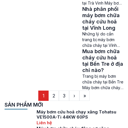
những rủi ro như hỏa
tại Trà Vinh Máy bơm
hoạn, cháy nổ sẽ xảy
Nhà phân phối
chữa cháy tại Trà
ra. Bởi vậy nên việc
Vinh – Trong nhiều
máy bơm chữa
sở hữu những máy
năm trở lại đây, vấn
cháy cứu hoả
[…]
đề phòng cháy chữa
tại Vĩnh Long
cháy ở Trà Vinh đang
Những lý do cần
ngày càng được đề
trang bị máy bơm
cao và chú trọng. Do
chữa cháy tại Vĩnh
Trà Vinh là một tỉnh
Mua bơm chữa
Long ? Máy bơm
có diện tích rừng lớn
chữa cháy tại Vĩnh
cháy cứu hoả
nên […]
Long – Trước tình
tại Bến Tre ở địa
hình cháy nổ, hoả
chỉ nào?
hoạn đang xảy ra
Trang bị máy bơm
ngày một nhiều tại
chữa cháy tại Bến Tre
Vĩnh Long, nhu cầu
Máy bơm chữa cháy
mua và sử dụng máy
tại Bến Tre hiện đang
1
2
3
›
»
bơm chữa cháy cứu
là từ khoá được quan
hỏa đã trở thành một
SẢN PHẨM MỚI
tâm nhất ở khu vực
vấn […]
này. Do số lượng các
Máy bơm cứu hoả chạy xăng Tohatsu
vụ cháy nổ, hoả hoạn
VE1500A-Ti 44KW 60PS
ở Bến Tre đang ngày
Liên hệ
càng tăng cao. Nên