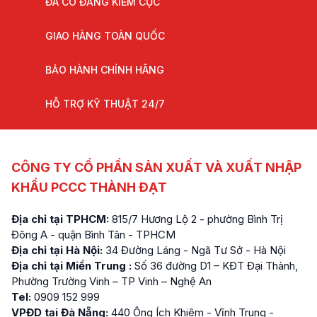
ĐÃ CÓ ĐĂNG KIỂM CỤC
GIAO HÀNG TOÀN QUỐC
BẢO HÀNH CHÍNH HÃNG
HỖ TRỢ KỸ THUẬT 24/7
CÔNG TY CỔ PHẦN SẢN XUẤT VÀ XUẤT NHẬP
KHẨU PCCC THÀNH ĐẠT
Địa chỉ tại TPHCM:
815/7 Hương Lộ 2 - phường Bình Trị
Đông A - quận Bình Tân - TPHCM
Địa chỉ tại Hà Nội:
34 Đường Láng - Ngã Tư Sở - Hà Nội
Địa chỉ tại Miền Trung :
Số 36 đường D1 – KĐT Đại Thành,
Phường Trường Vinh – TP Vinh – Nghệ An
Tel:
0909 152 999
VPĐD tại Đà Nẵng:
440 Ông Ích Khiêm - Vĩnh Trung -