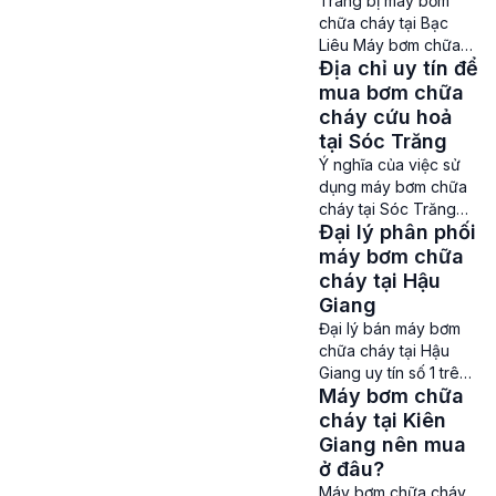
Trang bị máy bơm
thời điểm nào. Là một
chữa cháy tại Bạc
tỉnh thành có tốc độ
Liêu Máy bơm chữa
phát triển nhanh
Địa chỉ uy tín để
cháy tại Bạc Liêu – Để
chóng nên việc trang
đảm bảo an toàn
mua bơm chữa
[…]
phòng cháy chữa
cháy cứu hoả
cháy tại Bạc Liêu,
tại Sóc Trăng
việc trang bị hệ thống
Ý nghĩa của việc sử
bơm chữa cháy
dụng máy bơm chữa
chuyên nghiệp là hết
cháy tại Sóc Trăng
sức cần thiết. Máy
Đại lý phân phối
Máy bơm chữa cháy
bơm chữa cháy là
tại Sóc Trăng – Máy
máy bơm chữa
thiết bị quan trọng để
bơm chữa cháy là một
cháy tại Hậu
cung […]
phần không thể thiếu
Giang
trong các hệ thống
Đại lý bán máy bơm
phòng cháy chữa
chữa cháy tại Hậu
cháy ở Sóc Trăng.
Giang uy tín số 1 trên
Với nhiệm vụ cung
Máy bơm chữa
thị trường Máy bơm
cấp nước liên tục
chữa cháy tại Hậu
cháy tại Kiên
cùng áp lực cao để
Giang – Đối với các
Giang nên mua
[…]
công trình xây dựng
ở đâu?
hay những khu vực
Máy bơm chữa cháy