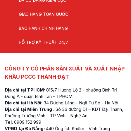
ĐÃ CÓ ĐĂNG KIỂM CỤC
GIAO HÀNG TOÀN QUỐC
BẢO HÀNH CHÍNH HÃNG
HỖ TRỢ KỸ THUẬT 24/7
CÔNG TY CỔ PHẦN SẢN XUẤT VÀ XUẤT NHẬP
KHẨU PCCC THÀNH ĐẠT
Địa chỉ tại TPHCM:
815/7 Hương Lộ 2 - phường Bình Trị
Đông A - quận Bình Tân - TPHCM
Địa chỉ tại Hà Nội:
34 Đường Láng - Ngã Tư Sở - Hà Nội
Địa chỉ tại Miền Trung :
Số 36 đường D1 – KĐT Đại Thành,
Phường Trường Vinh – TP Vinh – Nghệ An
Tel:
0909 152 999
VPĐD tại Đà Nẵng:
440 Ông Ích Khiêm - Vĩnh Trung -