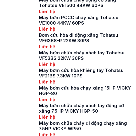
chữa cháy tăng cao,
Tohatsu VE1500 44KW 60PS
đặc biệt là tại các
Liên hệ
công trình lớn như
Máy bơm PCCC chạy xăng Tohatsu
các khu công nghiệp,
VE1000 44KW 60PS
nhà […]
Liên hệ
Bơm cứu hỏa di động xăng Tohatsu
VF63BS-R 22KW 30PS
Liên hệ
Máy bơm chữa cháy xách tay Tohatsu
VF53BS 22KW 30PS
Liên hệ
Máy bơm cứu hỏa khiêng tay Tohatsu
VF21BS 7.3KW 10PS
Liên hệ
Máy bơm cứu hỏa chạy xăng 15HP VICKY
HGP-80
Liên hệ
Máy bơm chữa cháy xách tay động cơ
xăng 7.5HP VICKY HGP-50
Liên hệ
Máy bơm chữa cháy di động chạy xăng
7.5HP VICKY WP50
Liên hệ