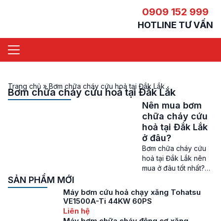
0909 152 999
HOTLINE TƯ VẤN
Trang chủ
»
Bơm chữa cháy cứu hoả tại Đắk Lắk
Bơm chữa cháy cứu hoả tại Đắk Lắk
Nên mua bơm
chữa cháy cứu
hoả tại Đắk Lắk
ở đâu?
Bơm chữa cháy cứu
hoả tại Đắk Lắk nên
mua ở đâu tốt nhất?
Bơm chữa cháy cứu
SẢN PHẨM MỚI
hoả tại Đắk Lắk – Đắk
Máy bơm cứu hoả chạy xăng Tohatsu
Lắk là một tỉnh thành
VE1500A-Ti 44KW 60PS
đang phát triển với
Liên hệ
nhu cầu phòng cháy
Máy bơm chữa cháy động cơ xăng