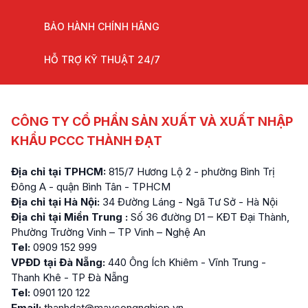
BẢO HÀNH CHÍNH HÃNG
HỖ TRỢ KỸ THUẬT 24/7
CÔNG TY CỔ PHẦN SẢN XUẤT VÀ XUẤT NHẬP
KHẨU PCCC THÀNH ĐẠT
Địa chỉ tại TPHCM:
815/7 Hương Lộ 2 - phường Bình Trị
Đông A - quận Bình Tân - TPHCM
Địa chỉ tại Hà Nội:
34 Đường Láng - Ngã Tư Sở - Hà Nội
Địa chỉ tại Miền Trung :
Số 36 đường D1 – KĐT Đại Thành,
Phường Trường Vinh – TP Vinh – Nghệ An
Tel:
0909 152 999
VPĐD tại Đà Nẵng:
440 Ông Ích Khiêm - Vĩnh Trung -
Thanh Khê - TP Đà Nẵng
Tel:
0901 120 122
Email:
thanhdat@maycongnghiep.vn