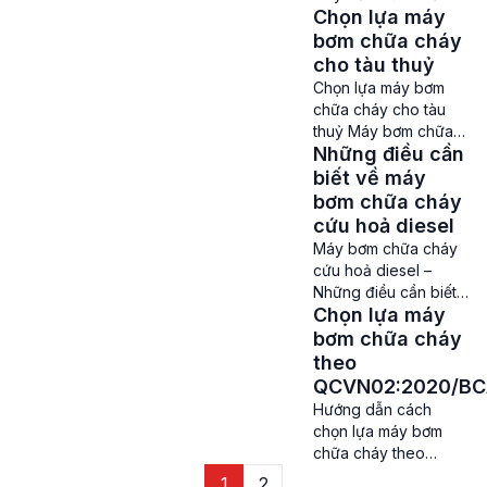
cũng như tài sản của
Chọn lựa máy
cho tàu thuỷ Máy
con người. Do nhu
bơm cứu hoả cho tàu
bơm chữa cháy
cầu đó nên các sản
thuỷ là một trong
cho tàu thuỷ
[…]
những thiết bị chữa
Chọn lựa máy bơm
cháy hàng hải vô
chữa cháy cho tàu
cùng cần thiết, có
thuỷ Máy bơm chữa
khả năng cung cấp
Những điều cần
cháy cho tàu thuỷ –
lượng nước lớn với áp
Tàu thuỷ là một
biết về máy
suất cao để giúp dập
phương tiện di
bơm chữa cháy
lửa một cách […]
chuyển quan trọng
cứu hoả diesel
trên biển hay sông
Máy bơm chữa cháy
nước. Và việc trang bị
cứu hoả diesel –
máy bơm chữa cháy
Những điều cần biết
trên tàu thủy là cực
Chọn lựa máy
Máy bơm chữa cháy
kỳ quan trọng, nhằm
cứu hoả diesel – Mặc
bơm chữa cháy
bảo đảm an toàn cho
dù có rất nhiều sản
theo
tàu […]
phẩm bơm chữa cháy
QCVN02:2020/B
khác nhau trên thị
Hướng dẫn cách
trường hiện nay, thế
chọn lựa máy bơm
nhưng máy bơm cứu
chữa cháy theo
hoả diesel vẫn là một
QCVN02:2020/BCA
1
2