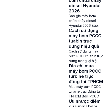
bơm chữa cháy
Công ty PCCC Thành
diesel Hyundai
Đạt – Vào sáng ngày
2026
14/08/2024, Triển lãm
Báo giá máy bơm
Quốc tế về Kỹ thuật
chữa cháy diesel
và Phương tiện
Hyundai 2026 Báo
Phòng cháy chữa
Cách sử dụng
giá máy bơm chữa
cháy, Cứu nạn cứu hộ
cháy diesel
máy bơm PCCC
và thiết bị an ninh, […]
Hyundai – Hiện nay
tuabin trục
trong hệ thống Phòng
đứng hiệu quả
cháy chữa cháy
Cách sử dụng máy
không thể thiếu các
bơm PCCC tuabin trục
sản phẩm máy bơm
đứng mang lại hiệu
chữa cháy, đây là
Địa chỉ mua
quả cao Sử dụng
thiết bị vô cùng quan
máy bơm PCCC
máy bơm PCCC
trọng đóng vai trò
tuabin trục đứng –
turbine trục
cung cấp lượng nước
Máy bơm tuabin trục
đứng tại TPHCM
đủ lớn để dập tắt […]
đứng là một trong
Mua máy bơm PCCC
những thiết bị chữa
turbine trục đứng tại
cháy hiện đại và tân
TPHCM Bơm PCCC
tiến nhất hiện nay.
Ưu nhược điểm
turbine trục đứng tại
Loại máy bơm này
TPHCM – Một trong
của máy bơm