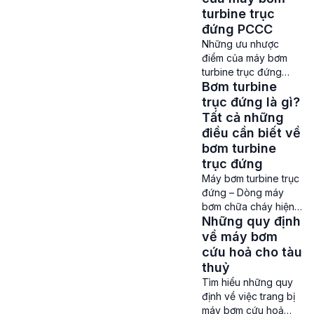
đang được lắp đặt và
số những loại máy
turbine trục
sử dụng […]
bơm chữa cháy đang
đứng PCCC
được sử dụng phổ
Những ưu nhược
biến nhất đó là dòng
điểm của máy bơm
bơm tuabin trục đứng.
turbine trục đứng
Bơm turbine trục
Bơm turbine
PCCC Máy bơm
đứng luôn được ưu
turbine trục đứng –
trục đứng là gì?
tiên sử dụng cho các
Bơm turbine trục
Tất cả những
hệ thống bơm […]
đứng (hay máy bơm
điều cần biết về
chữa cháy tuabin trục
bơm turbine
đứng, bơm tua bin
trục đứng
trục đứng chữa cháy)
Máy bơm turbine trục
đang là một trong
đứng – Dòng máy
những dòng máy bơm
bơm chữa cháy hiện
tân tiến và hot nhất
Những quy định
đại nhất hiện nay Bơm
hiện nay. Theo quy
turbine trục đứng –
về máy bơm
chuẩn QCVN […]
Công tác phòng cháy
cứu hoả cho tàu
chữa cháy đang ngày
thuỷ
càng được quan tâm
Tìm hiểu những quy
nhằm đảm bảo an
định về việc trang bị
toàn cho tính mạng
máy bơm cứu hoả