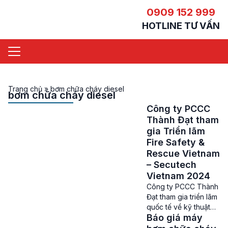
0909 152 999
HOTLINE TƯ VẤN
Trang chủ
»
bơm chữa cháy diesel
bơm chữa cháy diesel
Công ty PCCC
Thành Đạt tham
gia Triển lãm
Fire Safety &
Rescue Vietnam
– Secutech
Vietnam 2024
Công ty PCCC Thành
Đạt tham gia triển lãm
quốc tế về kỹ thuật
Báo giá máy
và phương tiện PCCC
– CNCH năm 2024