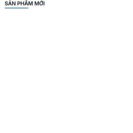
chữa cháy cứu hoả
SẢN PHẨM MỚI
tại Sơn La – Là một
thiết bị có chức năng
cung cấp nước với
lưu lượng cùng áp lực
lớn để hỗ trợ dập tắt
đám cháy hiệu quả và
nhanh chóng, nên
máy bơm chữa […]