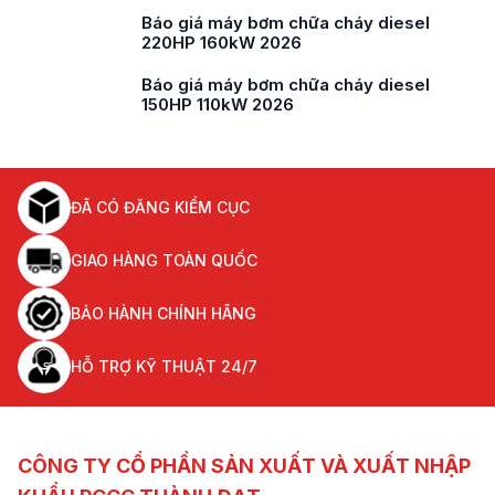
Báo giá máy bơm chữa cháy diesel
220HP 160kW 2026
Báo giá máy bơm chữa cháy diesel
150HP 110kW 2026
ĐÃ CÓ ĐĂNG KIỂM CỤC
GIAO HÀNG TOÀN QUỐC
BẢO HÀNH CHÍNH HÃNG
HỖ TRỢ KỸ THUẬT 24/7
CÔNG TY CỔ PHẦN SẢN XUẤT VÀ XUẤT NHẬP