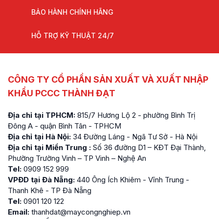
BẢO HÀNH CHÍNH HÃNG
HỖ TRỢ KỸ THUẬT 24/7
CÔNG TY CỔ PHẦN SẢN XUẤT VÀ XUẤT NHẬP
KHẨU PCCC THÀNH ĐẠT
Địa chỉ tại TPHCM:
815/7 Hương Lộ 2 - phường Bình Trị
Đông A - quận Bình Tân - TPHCM
Địa chỉ tại Hà Nội:
34 Đường Láng - Ngã Tư Sở - Hà Nội
Địa chỉ tại Miền Trung :
Số 36 đường D1 – KĐT Đại Thành,
Phường Trường Vinh – TP Vinh – Nghệ An
Tel:
0909 152 999
VPĐD tại Đà Nẵng:
440 Ông Ích Khiêm - Vĩnh Trung -
Thanh Khê - TP Đà Nẵng
Tel:
0901 120 122
Email:
thanhdat@maycongnghiep.vn