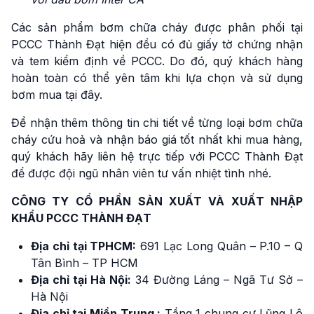
Các sản phẩm bơm chữa cháy được phân phối tại
PCCC Thành Đạt hiện đều có đủ giấy tờ chứng nhận
và tem kiểm định về PCCC. Do đó, quý khách hàng
hoàn toàn có thể yên tâm khi lựa chọn và sử dụng
bơm mua tại đây.
Để nhận thêm thông tin chi tiết về từng loại bơm chữa
cháy cứu hoả và nhận báo giá tốt nhất khi mua hàng,
quý khách hãy liên hệ trực tiếp với PCCC Thành Đạt
để được đội ngũ nhân viên tư vấn nhiệt tình nhé.
CÔNG TY CỔ PHẦN SẢN XUẤT VÀ XUẤT NHẬP
KHẨU PCCC THÀNH ĐẠT
Địa chỉ tại TPHCM:
691 Lạc Long Quân – P.10 – Q
Tân Bình – TP HCM
Địa chỉ tại Hà Nội:
34 Đường Láng – Ngã Tư Sở –
Hà Nội
Địa chỉ tại Miền Trung :
Tầng 1 chung cư Lũng Lô