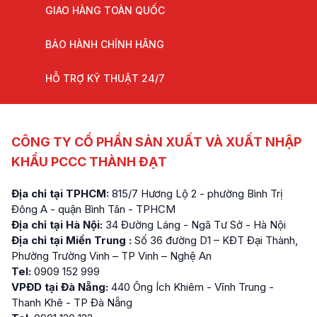
GIAO HÀNG TOÀN QUỐC
BẢO HÀNH CHÍNH HÃNG
HỖ TRỢ KỸ THUẬT 24/7
CÔNG TY CỔ PHẦN SẢN XUẤT VÀ XUẤT NHẬP
KHẨU PCCC THÀNH ĐẠT
Địa chỉ tại TPHCM:
815/7 Hương Lộ 2 - phường Bình Trị
Đông A - quận Bình Tân - TPHCM
Địa chỉ tại Hà Nội:
34 Đường Láng - Ngã Tư Sở - Hà Nội
Địa chỉ tại Miền Trung :
Số 36 đường D1 – KĐT Đại Thành,
Phường Trường Vinh – TP Vinh – Nghệ An
Tel:
0909 152 999
VPĐD tại Đà Nẵng:
440 Ông Ích Khiêm - Vĩnh Trung -
Thanh Khê - TP Đà Nẵng