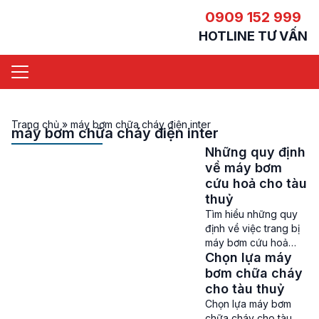
0909 152 999
HOTLINE TƯ VẤN
Trang chủ
»
máy bơm chữa cháy điện inter
máy bơm chữa cháy điện inter
Những quy định
về máy bơm
cứu hoả cho tàu
thuỷ
Tìm hiểu những quy
định về việc trang bị
máy bơm cứu hoả
Chọn lựa máy
cho tàu thuỷ Máy
bơm cứu hoả cho tàu
bơm chữa cháy
thuỷ là một trong
cho tàu thuỷ
những thiết bị chữa
Chọn lựa máy bơm
cháy hàng hải vô
chữa cháy cho tàu