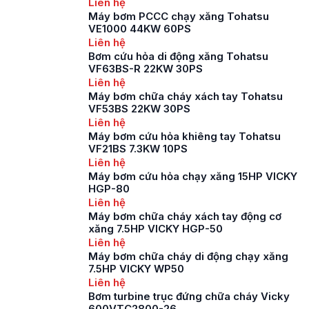
Liên hệ
và trang bị những
Máy bơm PCCC chạy xăng Tohatsu
chiếc máy bơm chữa
VE1000 44KW 60PS
cháy cứu hoả chất
Liên hệ
lượng […]
Bơm cứu hỏa di động xăng Tohatsu
VF63BS-R 22KW 30PS
Liên hệ
Máy bơm chữa cháy xách tay Tohatsu
VF53BS 22KW 30PS
Liên hệ
Máy bơm cứu hỏa khiêng tay Tohatsu
VF21BS 7.3KW 10PS
Liên hệ
Máy bơm cứu hỏa chạy xăng 15HP VICKY
HGP-80
Liên hệ
Máy bơm chữa cháy xách tay động cơ
xăng 7.5HP VICKY HGP-50
Liên hệ
Máy bơm chữa cháy di động chạy xăng
7.5HP VICKY WP50
Liên hệ
Bơm turbine trục đứng chữa cháy Vicky
600VTC2800-26