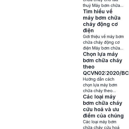
cùng cần thiết, có
thuỷ Máy bơm chữa
khả năng cung cấp
Tìm hiểu về
cháy cho tàu thuỷ –
lượng nước lớn với áp
Tàu thuỷ là một
máy bơm chữa
suất cao để giúp dập
phương tiện di
cháy động cơ
lửa một cách […]
chuyển quan trọng
điện
trên biển hay sông
Giới thiệu về máy bơm
nước. Và việc trang bị
chữa cháy động cơ
máy bơm chữa cháy
điện Máy bơm chữa
trên tàu thủy là cực
Chọn lựa máy
cháy động cơ điện –
kỳ quan trọng, nhằm
Công tác phòng cháy
bơm chữa cháy
bảo đảm an toàn cho
chữa cháy luôn được
theo
tàu […]
quan tâm và đặt lên
QCVN02:2020/B
hàng đầu để bảo vệ
Hướng dẫn cách
cho tính mạng cũng
chọn lựa máy bơm
như tài sản của mọi
chữa cháy theo
người nếu có cháy
Các loại máy
QCVN02:2020/BCA
nổ, hoả hoạn xảy ra.
Máy bơm chữa cháy
bơm chữa cháy
Trong […]
theo
cứu hoả và ưu
QCVN02:2020/BCA –
điểm của chúng
Máy bơm chữa cháy
Các loại máy bơm
là một thiết bị vô cùng
chữa cháy cứu hoả