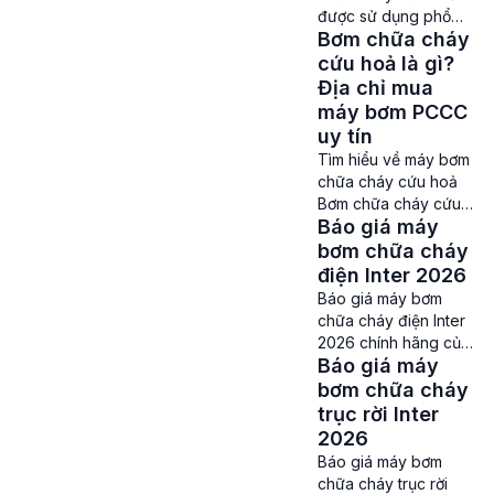
quan trọng, cần phải
được sử dụng phổ
lựa chọn thật kỹ
Bơm chữa cháy
biến Các loại máy
lưỡng để đảm bảo về
bơm chữa cháy cứu
cứu hoả là gì?
chất lượng cũng như
hoả – Máy bơm chữa
Địa chỉ mua
đáp ứng các yêu cầu
cháy cứu hoả hay
máy bơm PCCC
của QCVN
còn được gọi là bơm
uy tín
02:2020/BCA – Quy
phòng cháy chữa
Tìm hiểu về máy bơm
[…]
cháy (PCCC) là một
chữa cháy cứu hoả
sản phẩm được sử
Bơm chữa cháy cứu
dụng để cung cấp
Báo giá máy
hoả – Tình trạng cháy
nước phục vụ cho
nổ xảy ra ngày càng
bơm chữa cháy
công việc […]
nhiều, nên việc trang
điện Inter 2026
bị các thiết bị chữa
Báo giá máy bơm
cháy chuyên dụng lại
chữa cháy điện Inter
càng trở nên quan
2026 chính hãng của
trọng và cần thiết hơn.
Báo giá máy
PCCC Thành Đạt Giá
Một trong những sản
máy bơm chữa cháy
bơm chữa cháy
phẩm được sử dụng
điện Inter – Trong
trục rời Inter
phổ biến […]
nhiều năm trở lại đây,
2026
các sản phẩm máy
Báo giá máy bơm
bơm chữa cháy nội
chữa cháy trục rời