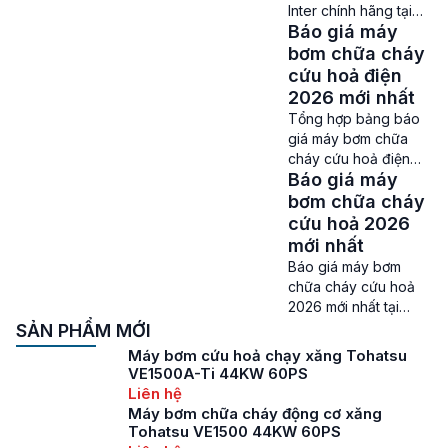
địa đang dần nhận
Inter chính hãng tại
được cảm tình của
Báo giá máy
PCCC Thành Đạt Giá
nhiều người tiêu dùng
máy bơm chữa cháy
bơm chữa cháy
Việt. Và nổi bật nhất
trục rời Inter – Inter là
cứu hoả điện
thì […]
một thương hiệu máy
2026 mới nhất
bơm nước Việt Nam,
Tổng hợp bảng báo
được sản xuất và
giá máy bơm chữa
phân phối độc quyền
cháy cứu hoả điện
bởi công ty Cổ phần
Báo giá máy
2026 mới nhất Giá
Sản xuất và Xuất
máy bơm chữa cháy
bơm chữa cháy
nhập khẩu PCCC
cứu hoả điện – Các
cứu hoả 2026
Thành […]
sản phẩm máy bơm
mới nhất
chữa cháy trên thị
Báo giá máy bơm
trường hiện nay có
chữa cháy cứu hoả
thể chia thành ba loại
2026 mới nhất tại
dựa theo nguồn
PCCC Thành Đạt Giá
SẢN PHẨM MỚI
nhiên liệu sử dụng,
máy bơm chữa cháy
Máy bơm cứu hoả chạy xăng Tohatsu
đó là: máy bơm chữa
cứu hoả – Với tình
VE1500A-Ti 44KW 60PS
cháy […]
trạng các vụ cháy nổ
Liên hệ
đang xảy ra ngày
Máy bơm chữa cháy động cơ xăng
càng nhiều như hiện
Tohatsu VE1500 44KW 60PS
nay, việc chọn mua