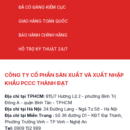
ĐÃ CÓ ĐĂNG KIỂM CỤC
GIAO HÀNG TOÀN QUỐC
BẢO HÀNH CHÍNH HÃNG
HỖ TRỢ KỸ THUẬT 24/7
CÔNG TY CỔ PHẦN SẢN XUẤT VÀ XUẤT NHẬP
KHẨU PCCC THÀNH ĐẠT
Địa chỉ tại TPHCM:
815/7 Hương Lộ 2 - phường Bình Trị
Đông A - quận Bình Tân - TPHCM
Địa chỉ tại Hà Nội:
34 Đường Láng - Ngã Tư Sở - Hà Nội
Địa chỉ tại Miền Trung :
Số 36 đường D1 – KĐT Đại Thành,
Phường Trường Vinh – TP Vinh – Nghệ An
Tel:
0909 152 999