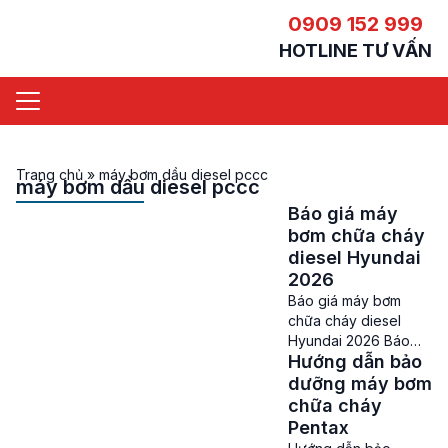
0909 152 999
HOTLINE TƯ VẤN
Trang chủ
»
máy bơm dầu diesel pccc
máy bơm dầu diesel pccc
Báo giá máy
bơm chữa cháy
diesel Hyundai
2026
Báo giá máy bơm
chữa cháy diesel
Hyundai 2026 Báo
Hướng dẫn bảo
giá máy bơm chữa
cháy diesel
dưỡng máy bơm
Hyundai – Hiện nay
chữa cháy
trong hệ thống Phòng
Pentax
cháy chữa cháy