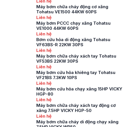
phòng cháy chữa
Liên hệ
[…]
cháy (PCCC) là một
Máy bơm chữa cháy động cơ xăng
Tohatsu VE1500 44KW 60PS
sản phẩm được sử
Liên hệ
dụng để cung cấp
Máy bơm PCCC chạy xăng Tohatsu
nước phục vụ cho
VE1000 44KW 60PS
công việc […]
Liên hệ
Bơm cứu hỏa di động xăng Tohatsu
VF63BS-R 22KW 30PS
Liên hệ
Máy bơm chữa cháy xách tay Tohatsu
VF53BS 22KW 30PS
Liên hệ
Máy bơm cứu hỏa khiêng tay Tohatsu
VF21BS 7.3KW 10PS
Liên hệ
Máy bơm cứu hỏa chạy xăng 15HP VICKY
HGP-80
Liên hệ
Máy bơm chữa cháy xách tay động cơ
xăng 7.5HP VICKY HGP-50
Liên hệ
Máy bơm chữa cháy di động chạy xăng
7.5HP VICKY WP50