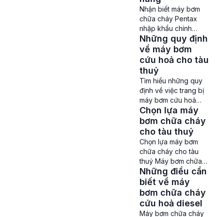
các thương hiệu máy
Nhận biết máy bơm
bơm chữa cháy trên
chữa cháy Pentax
thị trường hiện nay,
nhập khẩu chính
Pentax vẫn luôn là cái
Những quy định
hãng từ Italy Nhận
tên được biết tới
biết máy bơm chữa
về máy bơm
nhiều nhất cũng như
cháy Pentax – Hiện
cứu hoả cho tàu
được ưa chuộng nhất.
nay, thị trường máy
thuỷ
[…]
bơm nước ở nước ta
Tìm hiểu những quy
đang có tình trạng trà
định về việc trang bị
trộn rất nhiều hàng
máy bơm cứu hoả
giả, hàng nhái. Nhất là
Chọn lựa máy
cho tàu thuỷ Máy
những dòng máy bơm
bơm cứu hoả cho tàu
bơm chữa cháy
nước nổi tiếng được
thuỷ là một trong
cho tàu thuỷ
nhập khẩu […]
những thiết bị chữa
Chọn lựa máy bơm
cháy hàng hải vô
chữa cháy cho tàu
cùng cần thiết, có
thuỷ Máy bơm chữa
khả năng cung cấp
Những điều cần
cháy cho tàu thuỷ –
lượng nước lớn với áp
Tàu thuỷ là một
biết về máy
suất cao để giúp dập
phương tiện di
bơm chữa cháy
lửa một cách […]
chuyển quan trọng
cứu hoả diesel
trên biển hay sông
Máy bơm chữa cháy