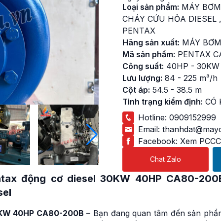
Loại sản phẩm:
MÁY BƠM
CHÁY CỨU HỎA DIESEL
PENTAX
Hãng sản xuất:
MÁY BƠM
Mã sản phẩm:
PENTAX C
Công suất:
40HP - 30KW
Lưu lượng:
84 - 225 m³/h
Cột áp:
54.5 - 38.5 m
Tình trạng kiểm định:
CÓ 
Hotline:
0909152999
Email:
thanhdat@mayc
Facebook:
Xem PCCC
Chat Zalo
tax động cơ diesel 30KW
40HP CA80-200
sel
30KW 40HP CA80-200B
– Bạn đang quan tâm đến sản phẩ