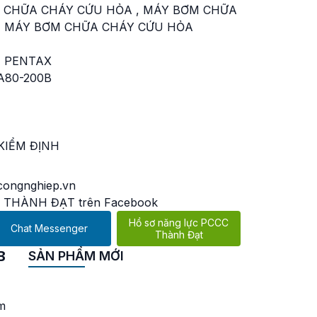
 CHỮA CHÁY CỨU HỎA
,
MÁY BƠM CHỮA
,
MÁY BƠM CHỮA CHÁY CỨU HỎA
 PENTAX
A80-200B
KIỂM ĐỊNH
ongnghiep.vn
 THÀNH ĐẠT trên Facebook
Hồ sơ năng lực PCCC
Chat Messenger
Thành Đạt
B
SẢN PHẨM MỚI
Máy bơm cứu hoả chạy
xăng Tohatsu VE1500A-
Ti 44KW 60PS
m
Liên hệ