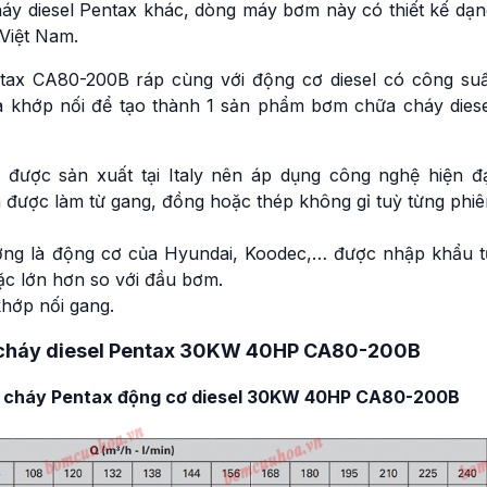
y diesel Pentax khác, dòng máy bơm này có thiết kế dạn
 Việt Nam.
ax CA80-200B ráp cùng với động cơ diesel có công suấ
 khớp nối để tạo thành 1 sản phẩm bơm chữa cháy diese
ược sản xuất tại Italy nên áp dụng công nghệ hiện đạ
được làm từ gang, đồng hoặc thép không gỉ tuỳ từng phiê
ờng là động cơ của Hyundai, Koodec,… được nhập khẩu t
c lớn hơn so với đầu bơm.
khớp nối gang.
 cháy diesel Pentax 30KW 40HP CA80-200B
a cháy Pentax động cơ diesel 30KW 40HP CA80-200B