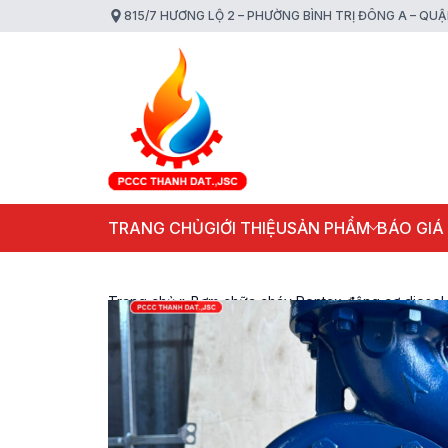
815/7 HƯƠNG LỘ 2 – PHƯỜNG BÌNH TRỊ ĐÔNG A – QU
TRANG CHỦ
GIỚI THIỆU
SẢN PHẨM
BÁO GIÁ
Trang chủ
»
Bơm chữa cháy Pentax động cơ dies