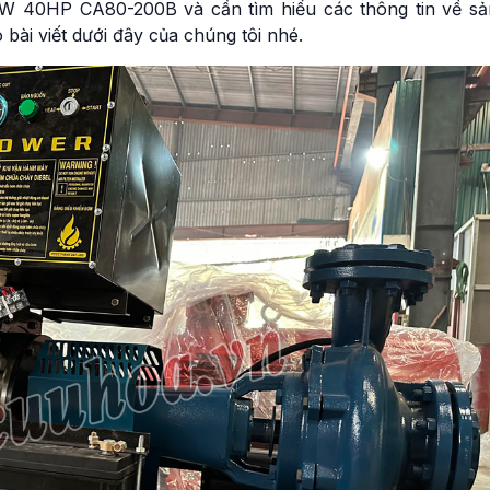
W 40HP CA80-200B và cần tìm hiểu các thông tin về sả
ài viết dưới đây của chúng tôi nhé.