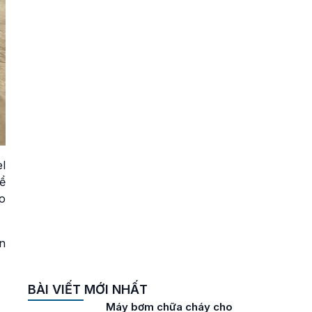
Liên hệ
Máy bơm cứu hỏa chạy
xăng 15HP VICKY HGP-
80
Liên hệ
Máy bơm chữa cháy
xách tay động cơ xăng
7.5HP VICKY HGP-50
Liên hệ
l
Máy bơm chữa cháy di
động chạy xăng 7.5HP
ể
VICKY WP50
o
Liên hệ
Bơm turbine trục đứng
n
chữa cháy Vicky
600VTC2800-26
Liên hệ
BÀI VIẾT MỚI NHẤT
Máy bơm chữa cháy cho