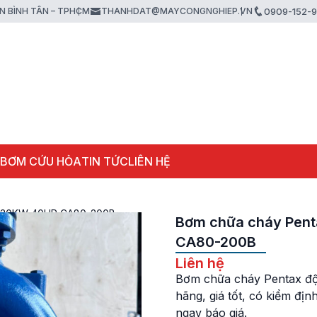
ẬN BÌNH TÂN – TPHCM
THANHDAT@MAYCONGNGHIEP.VN
0909-152-
 BƠM CỨU HỎA
TIN TỨC
LIÊN HỆ
el 30KW 40HP CA80-200B
Bơm chữa cháy Pent
CA80-200B
Liên hệ
Bơm chữa cháy Pentax đ
hãng, giá tốt, có kiểm đ
ngay báo giá.