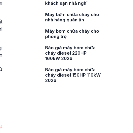
g
trạm xá
Máy bơm chữa cháy cho
bệnh viện
t
l
Máy bơm chữa cháy cho
chung cư mini
i
Máy bơm chữa cháy cho
trường học
n
ừ
Báo giá máy bơm chữa
cháy diesel 180HP
132kW 2026