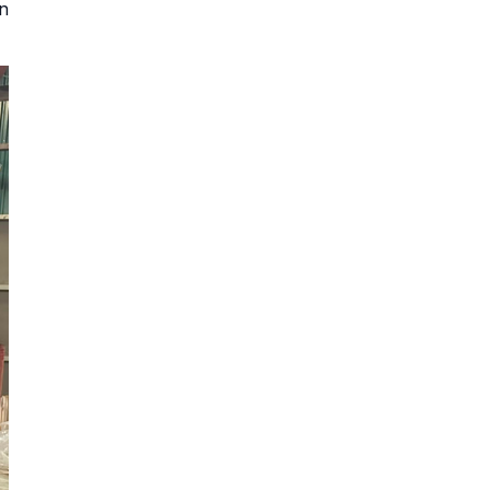
n
Máy bơm chữa cháy
động cơ xăng Tohatsu
VE1500 44KW 60PS
Liên hệ
Máy bơm PCCC chạy
xăng Tohatsu VE1000
44KW 60PS
Liên hệ
Bơm cứu hỏa di động
xăng Tohatsu VF63BS-R
22KW 30PS
Liên hệ
Máy bơm chữa cháy
xách tay Tohatsu
VF53BS 22KW 30PS
Liên hệ
Máy bơm cứu hỏa khiêng
tay Tohatsu VF21BS
7.3KW 10PS