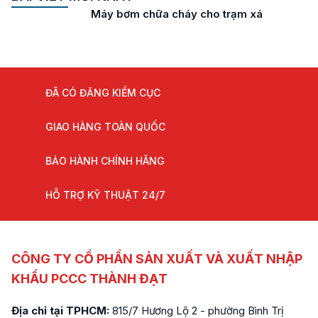
Máy bơm chữa cháy cho trạm xá
ĐÃ CÓ ĐĂNG KIỂM CỤC
GIAO HÀNG TOÀN QUỐC
BẢO HÀNH CHÍNH HÃNG
HỖ TRỢ KỸ THUẬT 24/7
CÔNG TY CỔ PHẦN SẢN XUẤT VÀ XUẤT NHẬP
KHẨU PCCC THÀNH ĐẠT
Địa chỉ tại TPHCM:
815/7 Hương Lộ 2 - phường Bình Trị