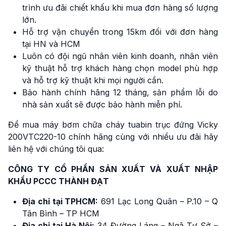
trình ưu đãi chiết khấu khi mua đơn hàng số lượng
lớn.
Hỗ trợ vận chuyển trong 15km đối với đơn hàng
tại HN và HCM
Luôn có đội ngũ nhân viên kinh doanh, nhân viên
kỹ thuật hỗ trợ khách hàng chọn model phù hợp
và hỗ trợ kỹ thuật khi mọi người cần.
Bảo hành chính hãng 12 tháng, sản phẩm lỗi do
nhà sản xuất sẽ được bảo hành miễn phí.
Để mua máy bơm chữa cháy tuabin trục đứng Vicky
200VTC220-10 chính hãng cùng với nhiều ưu đãi hãy
liên hệ với chúng tôi qua:
CÔNG TY CỔ PHẦN SẢN XUẤT VÀ XUẤT NHẬP
KHẨU PCCC THÀNH ĐẠT
Địa chỉ tại TPHCM:
691 Lạc Long Quân – P.10 – Q
Tân Bình – TP HCM
Địa chỉ tại Hà Nội:
34 Đường Láng – Ngã Tư Sở –