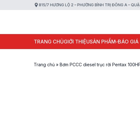
815/7 HƯƠNG LỘ 2 – PHƯỜNG BÌNH TRỊ ĐÔNG A – QU
TRANG CHỦ
GIỚI THIỆU
SẢN PHẨM
BÁO GIÁ
Trang chủ
»
Bơm PCCC diesel trục rời Pentax 10