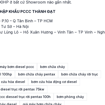
 100HP ở bất cứ Showroom nào gần nhất.
NHẬP KHẨU PCCC THÀNH ĐẠT
 P.10 – Q Tân Bình – TP HCM
 Tư Sở – Hà Nội
ư Lũng Lô – Hồ Xuân Hương – Vinh Tân – TP Vinh – Ngh
 máy bơm diesel pccc
bơm chữa cháy
l 100hp
bơm chữa cháy pentax
bơm chữa cháy rời trục
 cứu hỏa diesel
bơm cứu hỏa động cơ diesel
diesel trục rời pentax 75kw
cc diessel trục rời pentax 100h
bơm phòng cháy
háy diesel
giá máy bơm chữa cháy