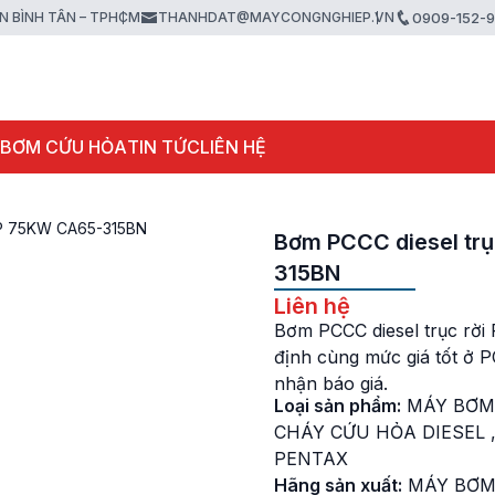
ẬN BÌNH TÂN – TPHCM
THANHDAT@MAYCONGNGHIEP.VN
0909-152-
 BƠM CỨU HỎA
TIN TỨC
LIÊN HỆ
0HP 75KW CA65-315BN
Bơm PCCC diesel tr
315BN
Liên hệ
Bơm PCCC diesel trục rờ
định cùng mức giá tốt ở 
nhận báo giá.
Loại sản phẩm:
MÁY BƠM
CHÁY CỨU HỎA DIESEL
PENTAX
Hãng sản xuất:
MÁY BƠM