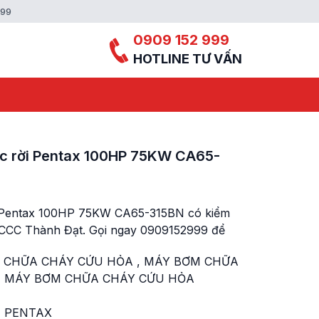
999
0909 152 999
HOTLINE TƯ VẤN
ục rời Pentax 100HP 75KW CA65-
i Pentax 100HP 75KW CA65-315BN có kiểm
PCCC Thành Đạt. Gọi ngay 0909152999 để
 CHỮA CHÁY CỨU HỎA
,
MÁY BƠM CHỮA
,
MÁY BƠM CHỮA CHÁY CỨU HỎA
 PENTAX