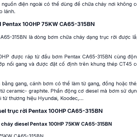
 nguồn điện ngoài có thể dùng để chữa cháy nơi không c
o lánh.
el Pentax 100HP 75KW CA65-315BN
A65-315BN là dòng bơm chữa cháy dạng trục rời được lắ
00HP được ráp từ đầu bơm Pentax CA65-315BN cùng độn
hớp nối gang và được đặt cố định trên khung thép CT45 c
bằng gang, cánh bơm có thể làm từ gang, đồng hoặc thé
 từ ceramic- graphite. Phần động cơ diesel mà bơm sử dụn
ới từ thương hiệu Hyundai, Koodec,…
sel trục rời Pentax 100HP CA65-315BN
a cháy diesel Pentax 100HP 75KW CA65-315BN