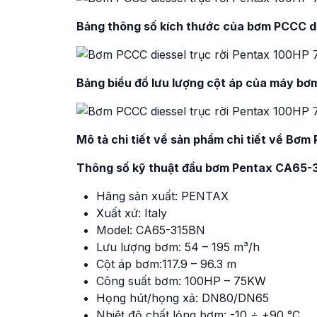
Bảng thông số kích thước của bơm PCCC di
Bảng biểu đồ lưu lượng cột áp của máy b
Mô tả chi tiết về sản phẩm chi tiết về Bơ
Thông số kỹ thuật đầu bơm Pentax CA65-
Hãng sản xuất: PENTAX
Xuất xứ: Italy
Model: CA65-315BN
Lưu lượng bơm: 54 – 195 m³/h
Cột áp bơm:117.9 – 96.3 m
Công suất bơm: 100HP – 75KW
Họng hút/họng xả: DN80/DN65
Nhiệt độ chất lỏng bơm: -10 ÷ +90 °C