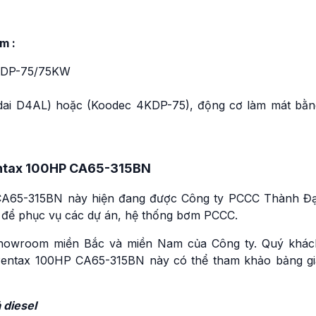
m :
KDP-75/75KW
ndai D4AL) hoặc (Koodec 4KDP-75), động cơ làm mát bằn
entax 100HP CA65-315BN
CA65-315BN này hiện đang được Công ty PCCC Thành Đạ
ng để phục vụ các dự án, hệ thống bơm PCCC.
howroom miền Bắc và miền Nam của Công ty. Quý khác
Pentax 100HP CA65-315BN này có thể tham khảo bảng gi
 diesel