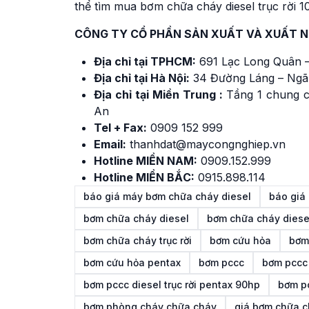
thể tìm mua bơm chữa cháy diesel trục rời
CÔNG TY CỔ PHẦN SẢN XUẤT VÀ XUẤT 
Địa chỉ tại TPHCM:
691 Lạc Long Quân –
Địa chỉ tại Hà Nội:
34 Đường Láng – Ngã
Địa chỉ tại Miền Trung :
Tầng 1 chung c
An
Tel + Fax:
0909 152 999
Email:
thanhdat@maycongnghiep.vn
Hotline MIỀN NAM:
0909.152.999
Hotline MIỀN BẮC:
0915.898.114
báo giá máy bơm chữa cháy diesel
báo giá
bơm chữa cháy diesel
bơm chữa cháy diese
bơm chữa cháy trục rời
bơm cứu hỏa
bơm
bơm cứu hỏa pentax
bơm pccc
bơm pccc 
bơm pccc diesel trục rời pentax 90hp
bơm pc
bơm phòng cháy chữa cháy
giá bơm chữa c