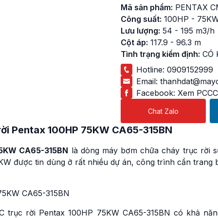
Mã sản phẩm:
PENTAX C
Công suất:
100HP - 75K
Lưu lượng:
54 - 195 m3/h
Cột áp:
117.9 - 96.3 m
Tình trạng kiểm định:
CÓ 
Hotline:
0909152999
Email:
thanhdat@mayc
Facebook:
Xem PCCC
Chat Zalo
rời Pentax 100HP
75KW CA65-315BN
 75KW CA65-315BN
là dòng máy bơm chữa cháy trục rời s
W được tin dùng ở rất nhiều dự án, công trình cần trang 
CCC trục rời Pentax 100HP 75KW CA65-315BN có khả năn