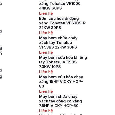
ó
xăng Tohatsu VE1000
44KW 60PS
Liên hệ
Bơm cứu hỏa di động
xăng Tohatsu VF63BS-R
22KW 30PS
p
Liên hệ
Máy bơm chữa cháy
xách tay Tohatsu
VF53BS 22KW 30PS
g
Liên hệ
ó
Máy bơm cứu hỏa khiêng
tay Tohatsu VF21BS
7.3KW 10PS
p
Liên hệ
g
Máy bơm cứu hỏa chạy
xăng 15HP VICKY HGP-
80
Liên hệ
Máy bơm chữa cháy
xách tay động cơ xăng
7.5HP VICKY HGP-50
Liên hệ