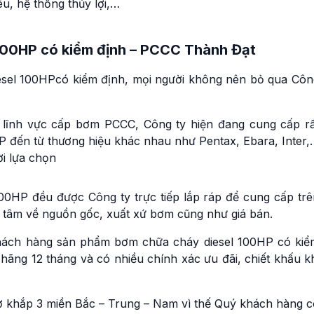
u, hệ thống thủy lợi,…
 100HP có kiểm định – PCCC Thành Đạt
iesel 100HPcó kiểm định, mọi người không nên bỏ qua Côn
 lĩnh vực cấp bơm PCCC, Công ty hiện đang cung cấp rấ
 đến từ thương hiệu khác nhau như Pentax, Ebara, Inter,
i lựa chọn
0HP đều được Công ty trực tiếp lắp ráp để cung cấp trê
n tâm về nguồn gốc, xuất xứ bơm cũng như giá bán.
hách hàng sản phẩm bơm chữa cháy diesel 100HP có kiể
hãng 12 tháng và có nhiều chính xác ưu đãi, chiết khấu k
 khắp 3 miền Bắc – Trung – Nam vì thế Quý khách hàng c