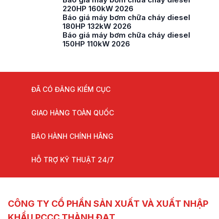
220HP 160kW 2026
Báo giá máy bơm chữa cháy diesel
180HP 132kW 2026
Báo giá máy bơm chữa cháy diesel
150HP 110kW 2026
ĐÃ CÓ ĐĂNG KIỂM CỤC
GIAO HÀNG TOÀN QUỐC
BẢO HÀNH CHÍNH HÃNG
HỖ TRỢ KỸ THUẬT 24/7
CÔNG TY CỔ PHẦN SẢN XUẤT VÀ XUẤT NHẬP
KHẨU PCCC THÀNH ĐẠT