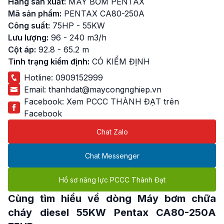
Hãng sản xuất:
MÁY BƠM PENTAX
Mã sản phẩm:
PENTAX CA80-250A
Công suất:
75HP - 55KW
Lưu lượng:
96 - 240 m3/h
Cột áp:
92.8 - 65.2 m
Tình trạng kiểm định:
CÓ KIỂM ĐỊNH
Hotline:
0909152999
Email:
thanhdat@maycongnghiep.vn
Facebook:
Xem PCCC THÀNH ĐẠT trên
Facebook
Chat Zalo
Chat Messenger
Hồ sơ năng lực PCCC Thành Đạt
Cùng tìm hiểu về dòng
Máy bơm chữa
cháy diesel 55KW
Pentax CA80-250A