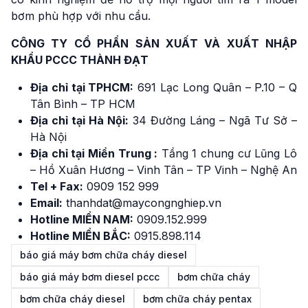
bơm phù hợp với nhu cầu.
CÔNG TY CỔ PHẦN SẢN XUẤT VÀ XUẤT NHẬP
KHẨU PCCC THÀNH ĐẠT
Địa chỉ tại TPHCM:
691 Lạc Long Quân – P.10 – Q
Tân Bình – TP HCM
Địa chỉ tại Hà Nội:
34 Đường Láng – Ngã Tư Sở –
Hà Nội
Địa chỉ tại Miền Trung :
Tầng 1 chung cư Lũng Lô
– Hồ Xuân Hương – Vinh Tân – TP Vinh – Nghệ An
Tel + Fax:
0909 152 999
Email:
thanhdat@maycongnghiep.vn
Hotline MIỀN NAM:
0909.152.999
Hotline MIỀN BẮC:
0915.898.114
báo giá máy bơm chữa cháy diesel
báo giá máy bơm diesel pccc
bơm chữa cháy
bơm chữa cháy diesel
bơm chữa cháy pentax