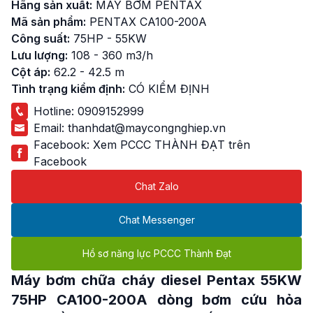
Hãng sản xuất:
MÁY BƠM PENTAX
Mã sản phẩm:
PENTAX CA100-200A
Công suất:
75HP - 55KW
Lưu lượng:
108 - 360 m3/h
Cột áp:
62.2 - 42.5 m
Tình trạng kiểm định:
CÓ KIỂM ĐỊNH
Hotline:
0909152999
Email:
thanhdat@maycongnghiep.vn
Facebook:
Xem PCCC THÀNH ĐẠT trên
Facebook
Chat Zalo
Chat Messenger
Hồ sơ năng lực PCCC Thành Đạt
Máy bơm chữa cháy diesel Pentax 55KW
75HP CA100-200A dòng bơm cứu hỏa