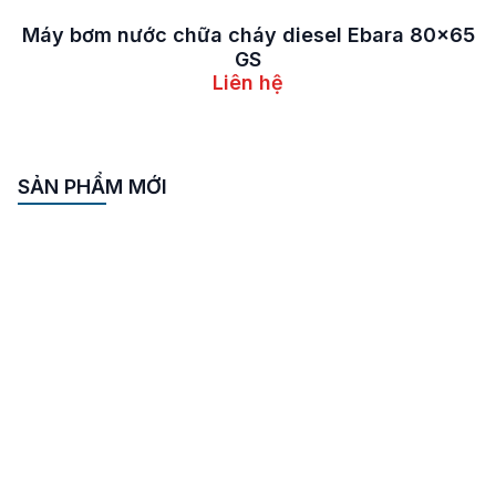
Bơm chữa cháy trục rời Ebara động cơ diesel
100×80 GS
Liên hệ
Bơm PCCC động cơ diesel Ebara 65×50 GS
Liên hệ
SẢN PHẨM MỚI