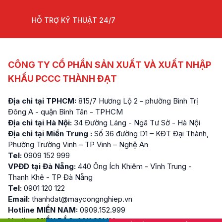
HỖ TRỢ KỸ THUẬT 24/7
CÔNG TY CỔ PHẦN SẢN XUẤT VÀ XUẤT NHẬP
KHẨU PCCC THÀNH ĐẠT
Địa chỉ tại TPHCM:
815/7 Hương Lộ 2 - phường Bình Trị
Đông A - quận Bình Tân - TPHCM
Địa chỉ tại Hà Nội:
34 Đường Láng - Ngã Tư Sở - Hà Nội
Địa chỉ tại Miền Trung :
Số 36 đường D1 – KĐT Đại Thành,
Phường Trường Vinh – TP Vinh – Nghệ An
Tel:
0909 152 999
VPĐD tại Đà Nẵng:
440 Ông Ích Khiêm - Vĩnh Trung -
Thanh Khê - TP Đà Nẵng
Tel:
0901 120 122
Email:
thanhdat@maycongnghiep.vn
Hotline MIỀN NAM:
0909.152.999
Hotline MIỀN BẮC:
0911.881.114