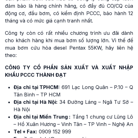
đảm bảo là hàng chính hãng, có đầy đủ CO/CQ của
động cơ, đầu bơm, có kiểm định PCCC, bảo hành 12
tháng và có mức giá cạnh tranh nhất.
Công ty còn có rất nhiều chương trình ưu đãi dành
cho khách hàng khi mua bơm số lượng lớn. Vì thế để
mua bơm cứu hỏa diesel Pentax 55KW, hãy liên hệ
theo:
CÔNG TY CỔ PHẦN SẢN XUẤT VÀ XUẤT NHẬP
KHẨU PCCC THÀNH ĐẠT
Địa chỉ tại TPHCM:
691 Lạc Long Quân – P.10 – Q
Tân Bình – TP HCM
Địa chỉ tại Hà Nội:
34 Đường Láng – Ngã Tư Sở –
Hà Nội
Địa chỉ tại Miền Trung :
Tầng 1 chung cư Lũng Lô
– Hồ Xuân Hương – Vinh Tân – TP Vinh – Nghệ An
Tel + Fax:
0909 152 999