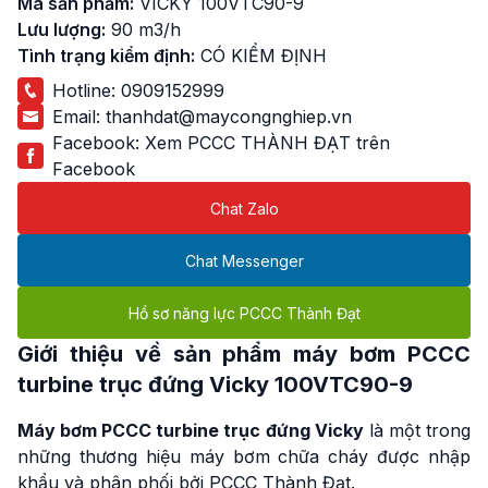
Mã sản phẩm:
VICKY 100VTC90-9
Lưu lượng:
90 m3/h
Tình trạng kiểm định:
CÓ KIỂM ĐỊNH
Hotline:
0909152999
Email:
thanhdat@maycongnghiep.vn
Facebook:
Xem PCCC THÀNH ĐẠT trên
Facebook
Chat Zalo
Chat Messenger
Hồ sơ năng lực PCCC Thành Đạt
Giới thiệu về sản phẩm
máy bơm PCCC
turbine trục đứng Vicky
100VTC90-9
Máy bơm PCCC turbine trục đứng Vicky
là một trong
những thương hiệu máy bơm chữa cháy được nhập
khẩu và phân phối bởi PCCC Thành Đạt.