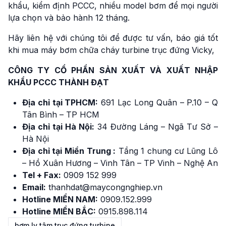
khẩu, kiểm định PCCC, nhiều model bơm để mọi người
lựa chọn và bảo hành 12 tháng.
Hãy liên hệ với chúng tôi để được tư vấn, báo giá tốt
khi mua máy bơm chữa cháy turbine trục đứng Vicky,
CÔNG TY CỔ PHẦN SẢN XUẤT VÀ XUẤT NHẬP
KHẨU PCCC THÀNH ĐẠT
Địa chỉ tại TPHCM:
691 Lạc Long Quân – P.10 – Q
Tân Bình – TP HCM
Địa chỉ tại Hà Nội:
34 Đường Láng – Ngã Tư Sở –
Hà Nội
Địa chỉ tại Miền Trung :
Tầng 1 chung cư Lũng Lô
– Hồ Xuân Hương – Vinh Tân – TP Vinh – Nghệ An
Tel + Fax:
0909 152 999
Email:
thanhdat@maycongnghiep.vn
Hotline MIỀN NAM:
0909.152.999
Hotline MIỀN BẮC:
0915.898.114
bơm ly tâm trục đứng turbine