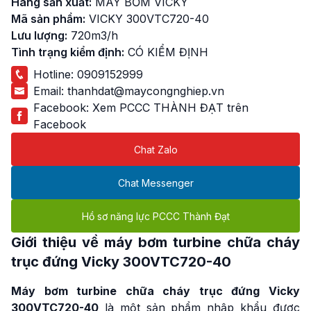
Hãng sản xuất:
MÁY BƠM VICKY
Mã sản phẩm:
VICKY 300VTC720-40
Lưu lượng:
720m3/h
Tình trạng kiểm định:
CÓ KIỂM ĐỊNH
Hotline:
0909152999
Email:
thanhdat@maycongnghiep.vn
Facebook:
Xem PCCC THÀNH ĐẠT trên
Facebook
Chat Zalo
Chat Messenger
Hồ sơ năng lực PCCC Thành Đạt
Giới thiệu về
máy bơm turbine chữa cháy
trục đứng Vicky
300VTC720-40
Máy bơm turbine chữa cháy trục đứng Vicky
300VTC720-40
là một sản phẩm nhập khẩu được