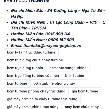
KHẨU PCCC THÀNH ĐẠT
Địa chỉ Miền Bắc : 34 Đường Láng – Ngã Tư Sở –
Hà Nội
Địa chỉ Miền Nam : 61 Lạc Long Quân – P.10 – Q
Tân Bình – TPHCM
Hotline Miền Bắc:
0915 898 114
Hotline Miền Nam :
0909 152 999
Email:
thanhdat@maycongnghiep.vn
bơm ly tâm trục đứng turbine
bơm trục đứng chữa cháy turbine
bơm trục đứng tuabin
bơm trục đứng turbine
bơm trục đứng turbine cứu hoả
bơm tuabin
bơm turbine
bơm turbine phòng cháy
bơm turbine phòng cháy trục đứng
giá bơm turbine
giá máy bơm chữa cháy turbine trục đứng
giá máy bơm turbine trục đứng
máy bơm chữa cháy