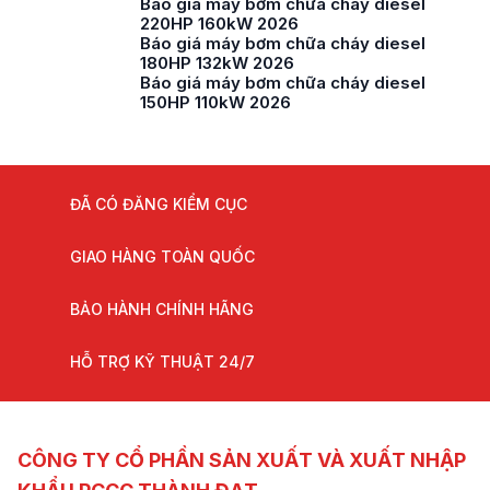
Báo giá máy bơm chữa cháy diesel
220HP 160kW 2026
Báo giá máy bơm chữa cháy diesel
180HP 132kW 2026
Báo giá máy bơm chữa cháy diesel
150HP 110kW 2026
ĐÃ CÓ ĐĂNG KIỂM CỤC
GIAO HÀNG TOÀN QUỐC
BẢO HÀNH CHÍNH HÃNG
HỖ TRỢ KỸ THUẬT 24/7
CÔNG TY CỔ PHẦN SẢN XUẤT VÀ XUẤT NHẬP