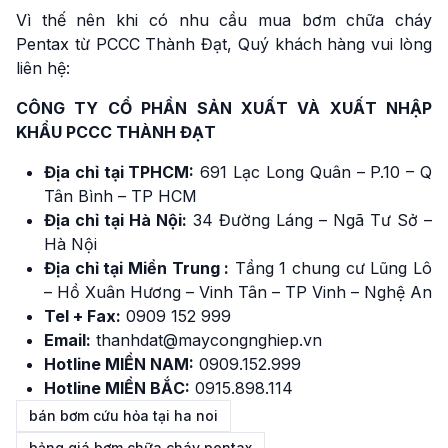
Vì thế nên khi có nhu cầu mua bơm chữa cháy
Pentax từ PCCC Thành Đạt, Quý khách hàng vui lòng
liên hệ:
CÔNG TY CỔ PHẦN SẢN XUẤT VÀ XUẤT NHẬP
KHẨU PCCC THÀNH ĐẠT
Địa chỉ tại TPHCM:
691 Lạc Long Quân – P.10 – Q
Tân Bình – TP HCM
Địa chỉ tại Hà Nội:
34 Đường Láng – Ngã Tư Sở –
Hà Nội
Địa chỉ tại Miền Trung :
Tầng 1 chung cư Lũng Lô
– Hồ Xuân Hương – Vinh Tân – TP Vinh – Nghệ An
Tel + Fax:
0909 152 999
Email:
thanhdat@maycongnghiep.vn
Hotline MIỀN NAM:
0909.152.999
Hotline MIỀN BẮC:
0915.898.114
bán bơm cứu hỏa tại ha noi
bảng giá bơm chữa cháy pentax