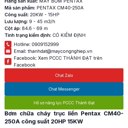
Hãng sản xuất:
MÁY BƠM PENTAX
Mã sản phẩm:
PENTAX CM40-250A
Công suất:
20KW - 15HP
Lưu lượng:
9 - 45 m3/h
Cột áp:
84.6 - 69 m
Tình trạng kiểm định:
CÓ KIỂM ĐỊNH
Hotline:
0909152999
Email:
thanhdat@maycongnghiep.vn
Facebook:
Xem PCCC THÀNH ĐẠT trên
Facebook
Chat Zalo
Chat Messenger
Hồ sơ năng lực PCCC Thành Đạt
Bơm chữa cháy trục liền Pentax
CM40-
250A công suất 20HP 15KW