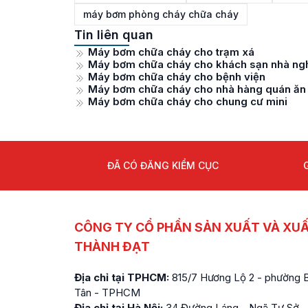
máy bơm phòng cháy chữa cháy
Tin liên quan
Máy bơm chữa cháy cho trạm xá
Máy bơm chữa cháy cho khách sạn nhà ng
Máy bơm chữa cháy cho bệnh viện
Máy bơm chữa cháy cho nhà hàng quán ăn
Máy bơm chữa cháy cho chung cư mini
ĐÃ CÓ ĐĂNG KIỂM CỤC
CÔNG TY CỔ PHẦN SẢN XUẤT VÀ XU
THÀNH ĐẠT
Địa chỉ tại TPHCM:
815/7 Hương Lộ 2 - phường Bì
Tân - TPHCM
Địa chỉ tại Hà Nội:
34 Đường Láng - Ngã Tư Sở -