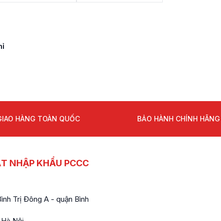
hỉ
GIAO HÀNG TOÀN QUỐC
BẢO HÀNH CHÍNH HÃNG
ẤT NHẬP KHẨU PCCC
nh Trị Đông A - quận Bình
 Hà Nội