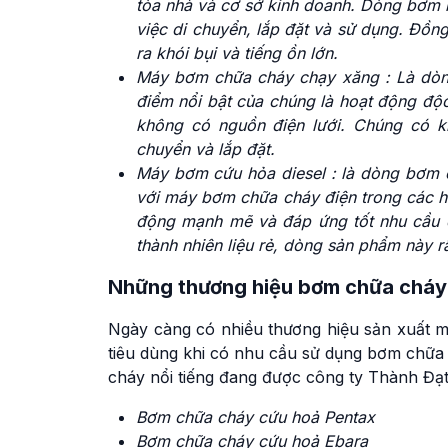
tòa nhà và cơ sở kinh doanh. Dòng bơm n
việc di chuyển, lắp đặt và sử dụng. Đồn
ra khói bụi và tiếng ồn lớn.
Máy bơm chữa cháy chạy xăng : Là dòn
điểm nổi bật của chúng là hoạt động độc
không có nguồn điện lưới. Chúng có kí
chuyển và lắp đặt.
Máy bơm cứu hỏa diesel : là dòng bơm c
với máy bơm chữa cháy điện trong các 
động mạnh mẽ và đáp ứng tốt nhu cầu c
thành nhiên liệu rẻ, dòng sản phẩm này 
Những thương hiệu bơm chữa cháy 
Ngày càng có nhiều thương hiệu sản xuất m
tiêu dùng khi có nhu cầu sử dụng bơm chữa
cháy nổi tiếng đang được công ty Thành Đạ
Bơm chữa cháy cứu hoả Pentax
Bơm chữa cháy cứu hoả Ebara