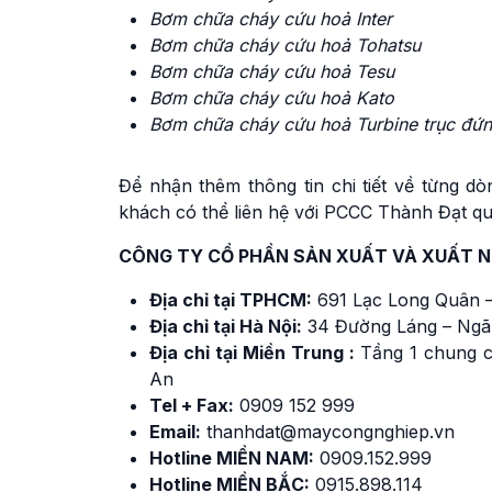
Bơm chữa cháy cứu hoả Inter
Bơm chữa cháy cứu hoả Tohatsu
Bơm chữa cháy cứu hoả Tesu
Bơm chữa cháy cứu hoả Kato
Bơm chữa cháy cứu hoả Turbine trục đứn
Để nhận thêm thông tin chi tiết về từng d
khách có thể liên hệ với PCCC Thành Đạt qu
CÔNG TY CỔ PHẦN SẢN XUẤT VÀ XUẤT 
Địa chỉ tại TPHCM:
691 Lạc Long Quân –
Địa chỉ tại Hà Nội:
34 Đường Láng – Ngã
Địa chỉ tại Miền Trung :
Tầng 1 chung c
An
Tel + Fax:
0909 152 999
Email:
thanhdat@maycongnghiep.vn
Hotline MIỀN NAM:
0909.152.999
Hotline MIỀN BẮC:
0915.898.114