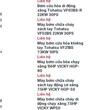
Liên hệ
Bơm cứu hỏa di động
xăng Tohatsu VF63BS-R
i
22KW 30PS
Liên hệ
ó
Máy bơm chữa cháy
bị
xách tay Tohatsu
VF53BS 22KW 30PS
Liên hệ
Máy bơm cứu hỏa khiêng
tay Tohatsu VF21BS
ều
7.3KW 10PS
Liên hệ
Máy bơm cứu hỏa chạy
xăng 15HP VICKY HGP-
80
Liên hệ
Máy bơm chữa cháy
xách tay động cơ xăng
7.5HP VICKY HGP-50
Liên hệ
Máy bơm chữa cháy di
à
động chạy xăng 7.5HP
m
VICKY WP50