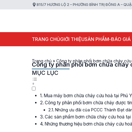
815/7 HƯƠNG LỘ 2 – PHƯỜNG BÌNH TRỊ ĐÔNG A – QU
TRANG CHỦ
GIỚI THIỆU
SẢN PHẨM
BÁO GIÁ
Trang chủ
»
Công ty phân phối bơm chữa cháy cứu 
Công ty phân phối bơm chữa cháy c
MỤC LỤC
Mua máy bơm chữa cháy cứu hoả tại Phú 
Công ty phân phối bơm chữa cháy được tin
Những ưu đãi của PCCC Thành Đạt dàn
Các sản phẩm bơm chữa cháy cứu hoả tại
Những thương hiệu bơm chữa cháy cứu hoả 