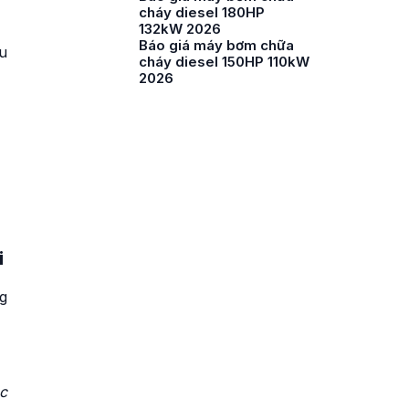
cháy diesel 180HP
132kW 2026
Báo giá máy bơm chữa
u
cháy diesel 150HP 110kW
2026
i
g
c