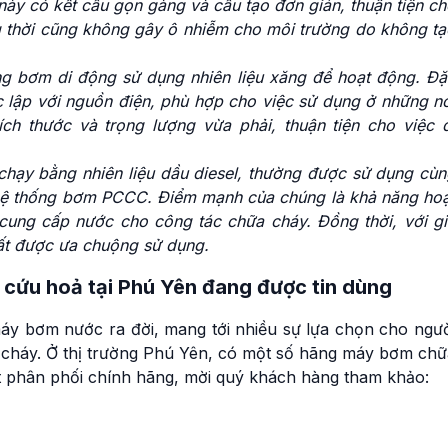
ày có kết cấu gọn gàng và cấu tạo đơn giản, thuận tiện c
g thời cũng không gây ô nhiễm cho môi trường do không tạ
g bơm di động sử dụng nhiên liệu xăng để hoạt động. Đặ
 lập với nguồn điện, phù hợp cho việc sử dụng ở những nơ
ch thước và trọng lượng vừa phải, thuận tiện cho việc d
hạy bằng nhiên liệu dầu diesel, thường được sử dụng cùn
hệ thống bơm PCCC. Điểm mạnh của chúng là khả năng hoạ
ung cấp nước cho công tác chữa cháy. Đồng thời, với gi
rất được ưa chuộng sử dụng.
cứu hoả tại Phú Yên đang được tin dùng
áy bơm nước ra đời, mang tới nhiều sự lựa chọn cho ngườ
 cháy. Ở thị trường Phú Yên, có một số hãng máy bơm chữ
t phân phối chính hãng, mời quý khách hàng tham khảo: