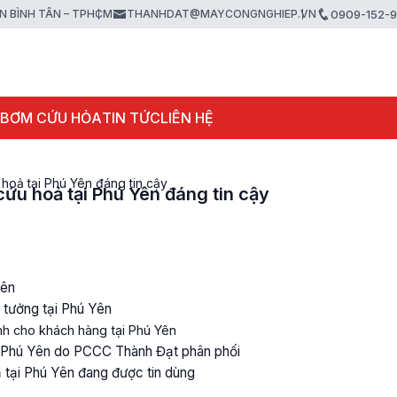
ẬN BÌNH TÂN – TPHCM
THANHDAT@MAYCONGNGHIEP.VN
0909-152-
 BƠM CỨU HỎA
TIN TỨC
LIÊN HỆ
hoả tại Phú Yên đáng tin cậy
ứu hoả tại Phú Yên đáng tin cậy
Yên
 tưởng tại Phú Yên
h cho khách hàng tại Phú Yên
 Phú Yên do PCCC Thành Đạt phân phối
tại Phú Yên đang được tin dùng