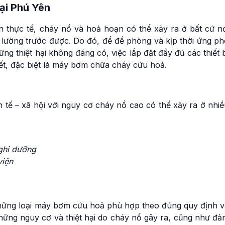
ại Phú Yên
n thực tế, cháy nổ và hoả hoạn có thể xảy ra ở bất cứ nơ
 lường trước được. Do đó, để đề phòng và kịp thời ứng ph
ng thiệt hại không đáng có, việc lắp đặt đầy đủ các thiết 
ết, đặc biệt là máy bơm chữa cháy cứu hoả.
h tế – xã hội với nguy cơ cháy nổ cao có thể xảy ra ở nhi
nghỉ dưỡng
viện
 những loại máy bơm cứu hoả phù hợp theo đúng quy định v
hững nguy cơ và thiệt hại do cháy nổ gây ra, cũng như đả