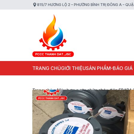
815/7 HƯƠNG LỘ 2 – PHƯỜNG BÌNH TRỊ ĐÔNG A – QU
TRANG CHỦ
GIỚI THIỆU
SẢN PHẨM
BÁO GIÁ
Trang chủ
»
Máy bơm nước chữa cháy điện EBARA 