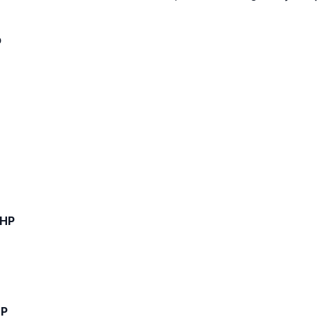
p
0HP
HP