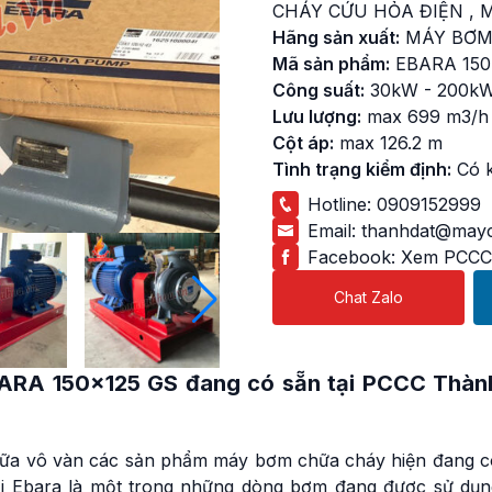
CHÁY CỨU HỎA ĐIỆN
,
M
Hãng sản xuất:
MÁY BƠM
Mã sản phẩm:
EBARA 150
Công suất:
30kW - 200k
Lưu lượng:
max 699 m3/h
Cột áp:
max 126.2 m
Tình trạng kiểm định:
Có 
Hotline:
0909152999
Email:
thanhdat@mayc
Facebook:
Xem PCCC
Chat Zalo
BARA
150×125 GS đang có sẵn tại PCCC Thàn
iữa vô vàn các sản phẩm máy bơm chữa cháy hiện đang c
rời Ebara là một trong những dòng bơm đang được sử dụn