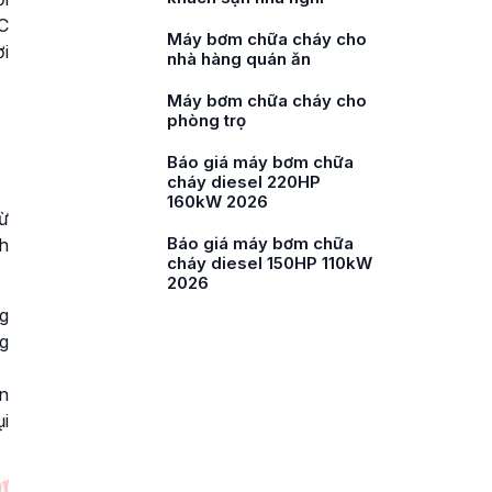
C
Máy bơm chữa cháy cho
i
bệnh viện
Máy bơm chữa cháy cho
chung cư mini
Máy bơm chữa cháy cho
trường học
ừ
Báo giá máy bơm chữa
nh
cháy diesel 180HP
132kW 2026
g
g
n
i