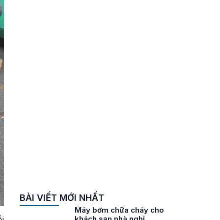
Máy bơm cứu hỏa chạy
xăng 15HP VICKY HGP-
80
Liên hệ
Máy bơm chữa cháy
xách tay động cơ xăng
7.5HP VICKY HGP-50
Liên hệ
Máy bơm chữa cháy di
động chạy xăng 7.5HP
VICKY WP50
Liên hệ
Bơm turbine trục đứng
chữa cháy Vicky
600VTC2800-26
Liên hệ
BÀI VIẾT MỚI NHẤT
Máy bơm chữa cháy cho
trạm xá
i