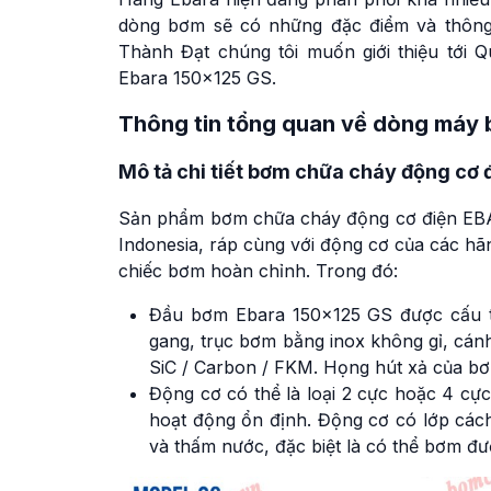
dòng bơm sẽ có những đặc điểm và thông
Thành Đạt chúng tôi muốn giới thiệu tới Q
Ebara 150×125 GS.
Thông tin tổng quan về dòng máy
Mô tả chi tiết bơm chữa cháy động cơ
Sản phẩm bơm chữa cháy động cơ điện EB
Indonesia, ráp cùng với động cơ của các hãn
chiếc bơm hoàn chỉnh. Trong đó:
Đầu bơm Ebara 150×125 GS được cấu t
gang, trục bơm bằng inox không gỉ, cá
SiC / Carbon / FKM. Họng hút xả của b
Động cơ có thể là loại 2 cực hoặc 4 cự
hoạt động ổn định. Động cơ có lớp các
và thấm nước, đặc biệt là có thể bơm đượ