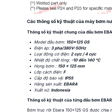
Các thông số kỹ thuật của máy bơm n
Thông số kỹ thuật chung của đầu bơm EB
Model đầu bơm:
150×125 GS
Điện áp:
3 pha/380V-50Hz
Loại động cơ điện:
2 cực / 4 cực
Nhiệt độ chất lỏng:
-10 đến
140 °C
Họng bơm :
150 x 125 mm
Lớp cách điện:
F
Cấp độ bảo vệ:
IP55
Hãng sản xuất:
EBARA
Xuất xứ:
Indonesia
Thông số kỹ thuật của từng đầu bơm EBA
Bơm trục rời Ebara 150×125 GS được chia r