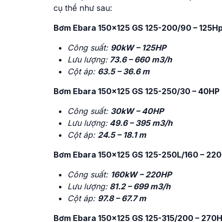
cụ thể như sau:
Bơm Ebara 150×125 GS 125-200/90 – 125H
Công suất:
90kW – 125HP
Lưu lượng:
73.6 – 660 m3/h
Cột áp:
63.5 – 36.6 m
Bơm Ebara 150×125 GS 125-250/30 – 40HP
Công suất:
30kW – 40HP
Lưu lượng:
49.6 – 395 m3/h
Cột áp:
24.5 – 18.1 m
Bơm Ebara 150×125 GS 125-250L/160 – 22
Công suất:
160kW – 220HP
Lưu lượng:
81.2 – 699 m3/h
Cột áp:
97.8 – 67.7 m
Bơm Ebara 150×125 GS 125-315/200 – 270