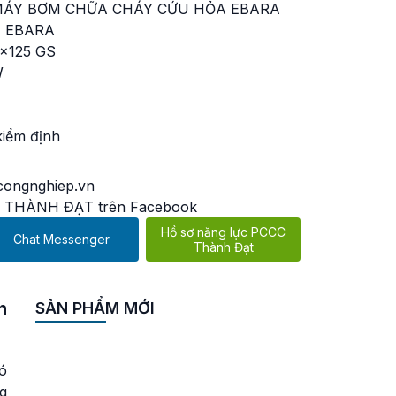
ÁY BƠM CHỮA CHÁY CỨU HỎA EBARA
 EBARA
x125 GS
W
kiểm định
ongnghiep.vn
 THÀNH ĐẠT trên Facebook
Hồ sơ năng lực PCCC
Chat Messenger
Thành Đạt
h
SẢN PHẨM MỚI
Máy bơm cứu hoả chạy
xăng Tohatsu VE1500A-
Ti 44KW 60PS
ó
Liên hệ
g