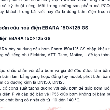
 số kỹ thuật riêng. Một trong những sản phẩm mà PCC
uý khách trong bài viết này đó là dòng bơm điện trục rờ
 bơm cứu hoả điện EBARA 150×125 GS
 điện EBARA 150×125 GS
ARA này sử dụng đầu bơm Ebara 150×125 GS nhập khẩu t
g nổi tiếng như Elektrim, ATT, Teco, Motive,… để tạo thà
ạo chắc chắn với đầu bơm và giá đỡ đều được làm bằn
nh bơm làm bằng gang hoặc đồng tuỳ model, phớt bơm bằn
ơm có đường kính là DN150, DN125.
c, có công suất tương đương với đầu bơm để giúp bơm luô
h điện F và cấp độ bảo vệ IP55 giúp bơm không bị bám bụ
c chất lỏng có nhiệt độ từ -10 đến 140 °C.