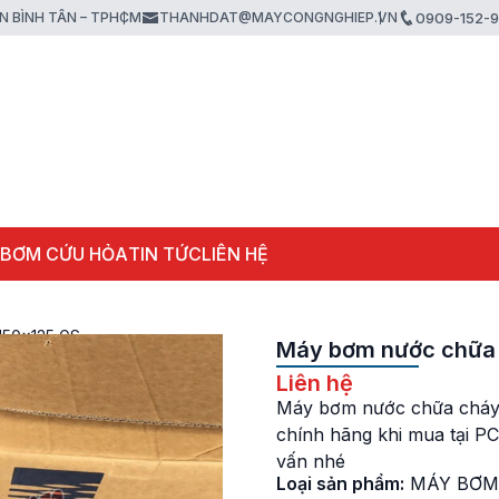
ẬN BÌNH TÂN – TPHCM
THANHDAT@MAYCONGNGHIEP.VN
0909-152-
 BƠM CỨU HỎA
TIN TỨC
LIÊN HỆ
150×125 GS
Máy bơm nước chữa 
Liên hệ
Máy bơm nước chữa cháy 
chính hãng khi mua tại P
vấn nhé
Loại sản phẩm:
MÁY BƠM