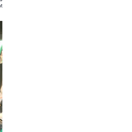
t
Máy bơm chữa cháy
động cơ xăng Tohatsu
VE1500 44KW 60PS
Liên hệ
Máy bơm PCCC chạy
xăng Tohatsu VE1000
44KW 60PS
Liên hệ
Bơm cứu hỏa di động
xăng Tohatsu VF63BS-R
22KW 30PS
Liên hệ
Máy bơm chữa cháy
xách tay Tohatsu
VF53BS 22KW 30PS
Liên hệ
Máy bơm cứu hỏa khiêng
tay Tohatsu VF21BS
7.3KW 10PS
Liên hệ