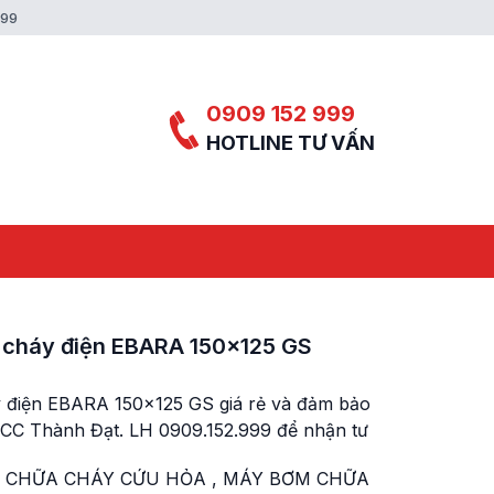
999
0909 152 999
HOTLINE TƯ VẤN
cháy điện EBARA 150×125 GS
điện EBARA 150x125 GS giá rẻ và đảm bảo
CCC Thành Đạt. LH 0909.152.999 để nhận tư
 CHỮA CHÁY CỨU HỎA
,
MÁY BƠM CHỮA