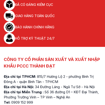
ĐÃ CÓ ĐĂNG KIỂM CỤC
GIAO HÀNG TOÀN QUỐC
BẢO HÀNH CHÍNH HÃNG
HỖ TRỢ KỸ THUẬT 24/7
CÔNG TY CỔ PHẦN SẢN XUẤT VÀ XUẤT NHẬP
KHẨU PCCC THÀNH ĐẠT
Địa chỉ tại TPHCM:
815/7 Hương Lộ 2 - phường Bình Trị
Đông A - quận Bình Tân - TPHCM
Địa chỉ tại Hà Nội:
34 Đường Láng - Ngã Tư Sở - Hà Nội
Địa chỉ tại Miền Trung :
Số 36 đường D1 – KĐT Đại Thành,
Phường Trường Vinh – TP Vinh – Nghệ An
Tel:
0909 152 999