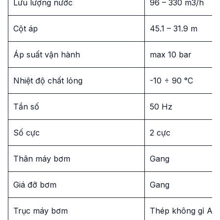
Lưu lượng nước
96 – 330 m3/h
Cột áp
45.1 – 31.9 m
Áp suất vận hành
max 10 bar
Nhiệt độ chất lỏng
-10 ÷ 90 °C
Tần số
50 Hz
Số cực
2 cực
Thân máy bơm
Gang
Giá đỡ bơm
Gang
Trục máy bơm
Thép không gỉ AIS