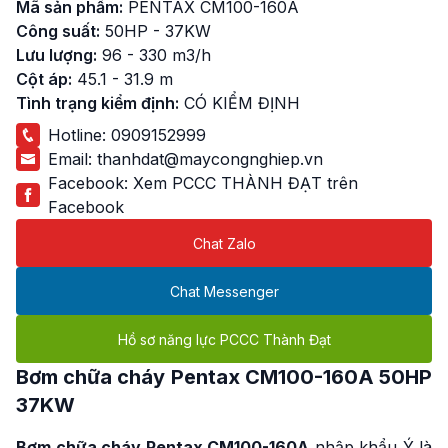
Mã sản phẩm:
PENTAX CM100-160A
Công suất:
50HP - 37KW
Lưu lượng:
96 - 330 m3/h
Cột áp:
45.1 - 31.9 m
Tình trạng kiểm định:
CÓ KIỂM ĐỊNH
Hotline:
0909152999
Email:
thanhdat@maycongnghiep.vn
Facebook:
Xem PCCC THÀNH ĐẠT trên
Facebook
Chat Zalo
Chat Messenger
Hồ sơ năng lực PCCC Thành Đạt
Bơm chữa cháy Pentax CM100-160A
50HP
37KW
Bơm chữa cháy Pentax CM100-160A
nhập khẩu Ý là