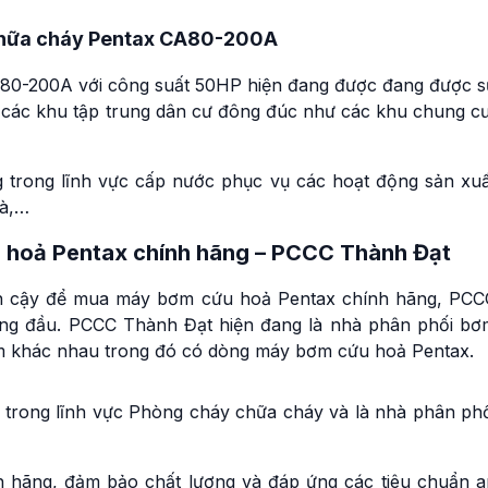
 chữa cháy Pentax CA80-200A
A80-200A với công suất 50HP hiện đang được đang được s
các khu tập trung dân cư đông đúc như các khu chung cư
trong lĩnh vực cấp nước phục vụ các hoạt động sản xuấ
oà,…
ứu hoả Pentax chính hãng – PCCC Thành Đạt
tin cậy để mua máy bơm cứu hoả Pentax chính hãng, PCC
àng đầu. PCCC Thành Đạt hiện đang là nhà phân phối bơ
bơm khác nhau trong đó có dòng máy bơm cứu hoả Pentax.
trong lĩnh vực Phòng cháy chữa cháy và là nhà phân phố
 hãng, đảm bảo chất lượng và đáp ứng các tiêu chuẩn a