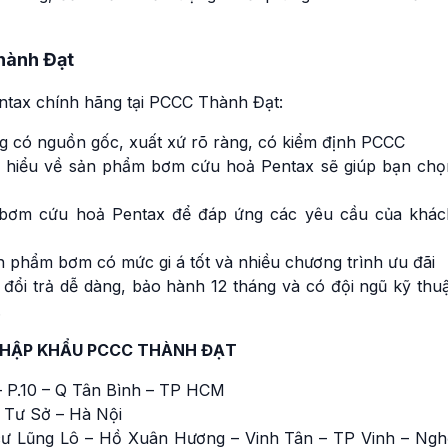
hành Đạt
ntax chính hãng tại PCCC Thành Đạt:
 có nguồn gốc, xuất xứ rõ ràng, có kiểm định PCCC
am hiểu về sản phẩm bơm cứu hoả Pentax sẽ giúp bạn chọ
 bơm cứu hoả Pentax để đáp ứng các yêu cầu của khác
 phẩm bơm có mức gi á tốt và nhiều chương trình ưu đãi
 đổi trả dễ dàng, bảo hành 12 tháng và có đội ngũ kỹ thu
.
NHẬP KHẨU PCCC THÀNH ĐẠT
 P.10 – Q Tân Bình – TP HCM
 Tư Sở – Hà Nội
ư Lũng Lô – Hồ Xuân Hương – Vinh Tân – TP Vinh – Ngh