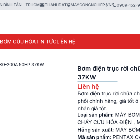
ẬN BÌNH TÂN – TPHCM
THANHDAT@MAYCONGNGHIEP.VN
0909-152-
 BƠM CỨU HỎA
TIN TỨC
LIÊN HỆ
 CA80-200A 50HP 37KW
Bơm điện trục rời 
37KW
Liên hệ
Bơm điện trục rời chữa 
phối chính hãng, giá tốt
nhận giá tốt.
Loại sản phẩm:
MÁY BƠM
CHÁY CỨU HỎA ĐIỆN
,
M
Hãng sản xuất:
MÁY BƠM
Mã sản phẩm:
PENTAX C