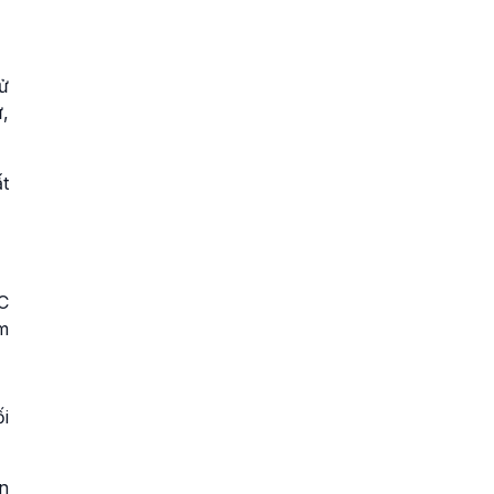
ử
,
t
C
m
i
n