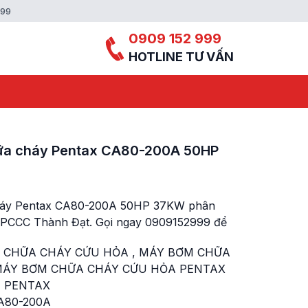
999
0909 152 999
HOTLINE TƯ VẤN
chữa cháy Pentax CA80-200A 50HP
cháy Pentax CA80-200A 50HP 37KW phân
 ở PCCC Thành Đạt. Gọi ngay 0909152999 để
 CHỮA CHÁY CỨU HỎA
,
MÁY BƠM CHỮA
ÁY BƠM CHỮA CHÁY CỨU HỎA PENTAX
 PENTAX
A80-200A