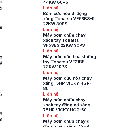
n
44KW 60PS
Liên hệ
i
Bơm cứu hỏa di động
xăng Tohatsu VF63BS-R
22KW 30PS
g
Liên hệ
Máy bơm chữa cháy
xách tay Tohatsu
VF53BS 22KW 30PS
Liên hệ
Máy bơm cứu hỏa khiêng
n
tay Tohatsu VF21BS
ề
7.3KW 10PS
Liên hệ
Máy bơm cứu hỏa chạy
xăng 15HP VICKY HGP-
80
Liên hệ
à
Máy bơm chữa cháy
xách tay động cơ xăng
7.5HP VICKY HGP-50
g
Liên hệ
m
Máy bơm chữa cháy di
động chạy xăng 7.5HP