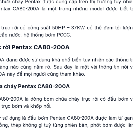
 chữa cháy Pentax được cung cấp trên thị trường tuy nhiê
ntax CA80-200A là một trong những model được biết tớ
trục rời có công suất 50HP – 37KW có thể đem tới lượn
 cấp nước, hệ thống bơm PCCC.
ục rời Pentax CA80-200A
 đang được sử dụng khá phổ biến tuy nhiên các thông ti
g nào cũng nắm rõ. Sau đây là một vài thông tin nói v
0A này để mọi người cùng tham khảo.
hữa cháy Pentax CA80-200A
CA80-200A là dòng bơm chữa cháy trục rời có đầu bơm v
 trục bơm và khớp nối.
y sử dụng là đầu bơm Pentax CA80-200A được làm từ gan
ồng, thép không gỉ tuỳ từng phiên bản, phớt bơm được là