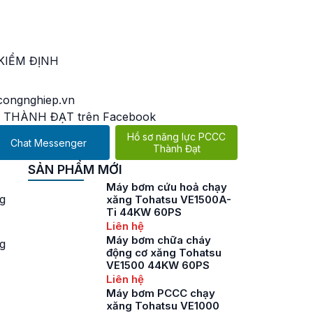
KIỂM ĐỊNH
ongnghiep.vn
 THÀNH ĐẠT trên Facebook
Hồ sơ năng lực PCCC
Chat Messenger
Thành Đạt
SẢN PHẨM MỚI
Máy bơm cứu hoả chạy
g
xăng Tohatsu VE1500A-
Ti 44KW 60PS
Liên hệ
Máy bơm chữa cháy
g
động cơ xăng Tohatsu
VE1500 44KW 60PS
Liên hệ
Máy bơm PCCC chạy
xăng Tohatsu VE1000